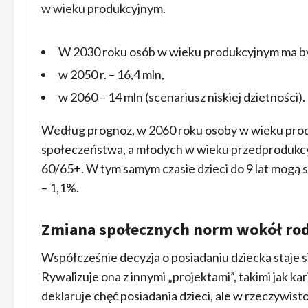
w wieku produkcyjnym.
W 2030 roku osób w wieku produkcyjnym ma by
w 2050 r. – 16,4 mln,
w 2060 – 14 mln (scenariusz niskiej dzietności).
Według prognoz, w 2060 roku osoby w wieku prod
społeczeństwa, a młodych w wieku przedprodukcyj
60/65+. W tym samym czasie dzieci do 9 lat mogą s
– 1,1%.
Zmiana społecznych norm wokół rod
Współcześnie decyzja o posiadaniu dziecka staje 
Rywalizuje ona z innymi „projektami”, takimi jak kar
deklaruje chęć posiadania dzieci, ale w rzeczywist