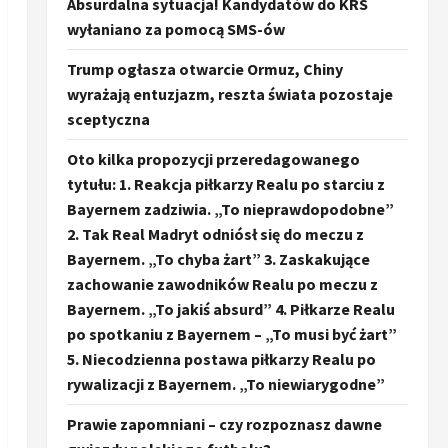
Absurdalna sytuacja! Kandydatów do KRS
wyłaniano za pomocą SMS-ów
Trump ogłasza otwarcie Ormuz, Chiny
wyrażają entuzjazm, reszta świata pozostaje
sceptyczna
Oto kilka propozycji przeredagowanego
tytułu: 1. Reakcja piłkarzy Realu po starciu z
Bayernem zadziwia. „To nieprawdopodobne”
2. Tak Real Madryt odniósł się do meczu z
Bayernem. „To chyba żart” 3. Zaskakujące
zachowanie zawodników Realu po meczu z
Bayernem. „To jakiś absurd” 4. Piłkarze Realu
po spotkaniu z Bayernem – „To musi być żart”
5. Niecodzienna postawa piłkarzy Realu po
rywalizacji z Bayernem. „To niewiarygodne”
Prawie zapomniani – czy rozpoznasz dawne