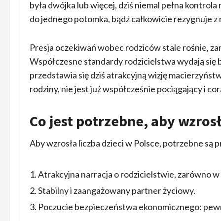
była dwójka lub więcej, dziś niemal pełna kontrola
do jednego potomka, bądź całkowicie rezygnuje z 
Presja oczekiwań wobec rodziców stale rośnie, zar
Współczesne standardy rodzicielstwa wydają się b
przedstawia się dziś atrakcyjną wizję macierzyńst
rodziny, nie jest już współcześnie pociągający i co
Co jest potrzebne, aby wzros
Aby wzrosła liczba dzieci w Polsce, potrzebne są 
Atrakcyjna narracja o rodzicielstwie, zarówno w
Stabilny i zaangażowany partner życiowy.
Poczucie bezpieczeństwa ekonomicznego: pewna