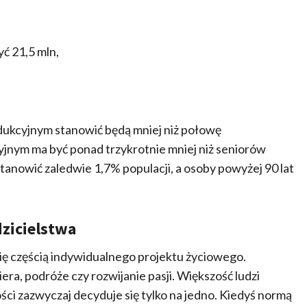
ć 21,5 mln,
ukcyjnym stanowić będą mniej niż połowę
nym ma być ponad trzykrotnie mniej niż seniorów
tanowić zaledwie 1,7% populacji, a osoby powyżej 90 lat
zicielstwa
się częścią indywidualnego projektu życiowego.
iera, podróże czy rozwijanie pasji. Większość ludzi
ości zazwyczaj decyduje się tylko na jedno. Kiedyś normą