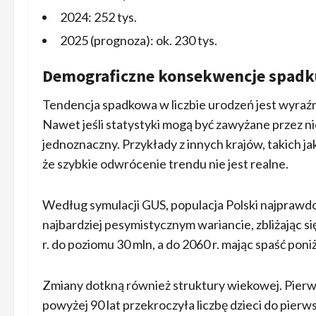
2024: 252 tys.
2025 (prognoza): ok. 230 tys.
Demograficzne konsekwencje spadku
Tendencja spadkowa w liczbie urodzeń jest wyraźn
Nawet jeśli statystyki mogą być zawyżane przez n
jednoznaczny. Przykłady z innych krajów, takich j
że szybkie odwrócenie trendu nie jest realne.
Według symulacji GUS, populacja Polski najprawdop
najbardziej pesymistycznym wariancie, zbliżając si
r. do poziomu 30 mln, a do 2060 r. mając spaść poniż
Zmiany dotkną również struktury wiekowej. Pierwsz
powyżej 90 lat przekroczyła liczbę dzieci do pierw