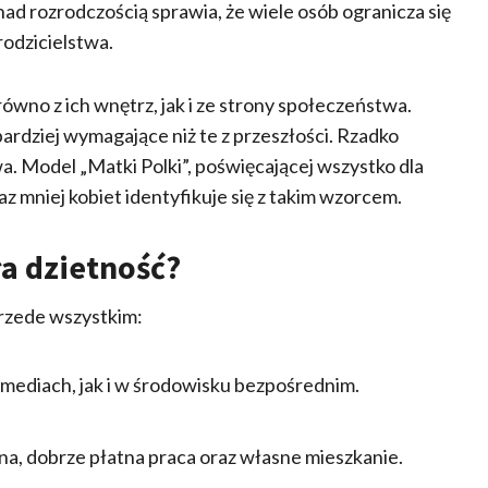
 nad rozrodczością sprawia, że wiele osób ogranicza się
rodzicielstwa.
ówno z ich wnętrz, jak i ze strony społeczeństwa.
ardziej wymagające niż te z przeszłości. Rzadko
wa. Model „Matki Polki”, poświęcającej wszystko dla
raz mniej kobiet identyfikuje się z takim wzorcem.
ła dzietność?
przede wszystkim:
 mediach, jak i w środowisku bezpośrednim.
, dobrze płatna praca oraz własne mieszkanie.