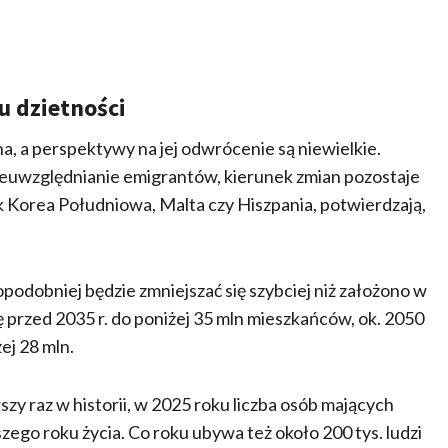
 dzietności
a, a perspektywy na jej odwrócenie są niewielkie.
ieuwzględnianie emigrantów, kierunek zmian pozostaje
ak Korea Południowa, Malta czy Hiszpania, potwierdzają,
odobniej będzie zmniejszać się szybciej niż założono w
ę przed 2035 r. do poniżej 35 mln mieszkańców, ok. 2050
ej 28 mln.
y raz w historii, w 2025 roku liczba osób mających
szego roku życia. Co roku ubywa też około 200 tys. ludzi