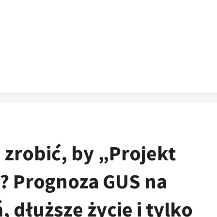
 zrobić, by „Projekt
ł? Prognoza GUS na
 dłuższe życie i tylko