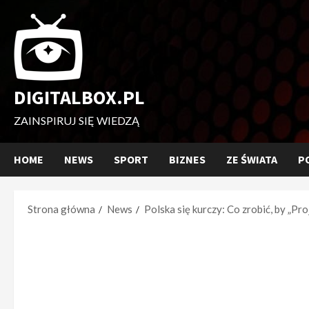
Przejdź
do
treści
DIGITALBOX.PL
ZAINSPIRUJ SIĘ WIEDZĄ
HOME
NEWS
SPORT
BIZNES
ZE ŚWIATA
P
Strona główna
News
Polska się kurczy: Co zrobić, by „Pr