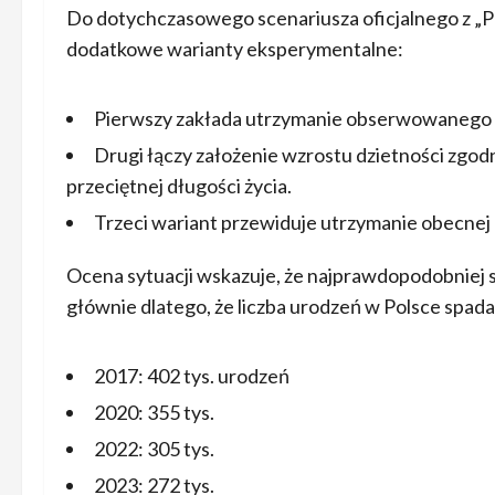
Do dotychczasowego scenariusza oficjalnego z „P
dodatkowe warianty eksperymentalne:
Pierwszy zakłada utrzymanie obserwowanego w 
Drugi łączy założenie wzrostu dzietności zgod
przeciętnej długości życia.
Trzeci wariant przewiduje utrzymanie obecnej n
Ocena sytuacji wskazuje, że najprawdopodobniej sp
głównie dlatego, że liczba urodzeń w Polsce spada 
2017: 402 tys. urodzeń
2020: 355 tys.
2022: 305 tys.
2023: 272 tys.