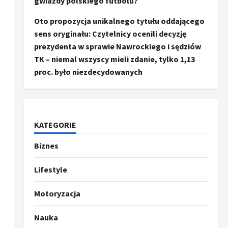
gwiazdy polskiego futbolu?
Oto propozycja unikalnego tytułu oddającego
sens oryginału: Czytelnicy ocenili decyzję
prezydenta w sprawie Nawrockiego i sędziów
TK – niemal wszyscy mieli zdanie, tylko 1,13
proc. było niezdecydowanych
KATEGORIE
Biznes
Ze świata
Trump ogłasza otwarcie
Ormuz, Chiny wyrażają
Lifestyle
entuzjazm, reszta świata
pozostaje sceptyczna
2
Motoryzacja
16 kwietnia, 2026
Sport
Nauka
Oto kilka propozycji