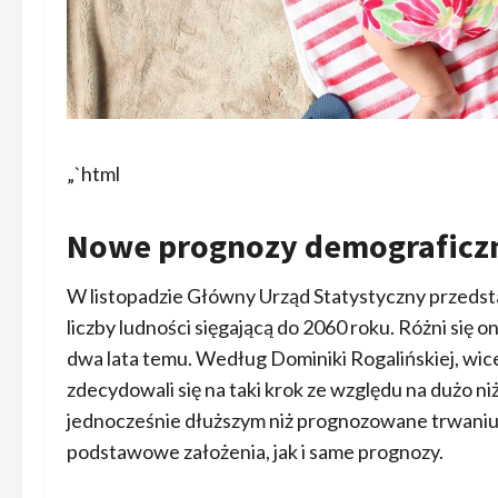
„`html
Nowe prognozy demograficzn
W listopadzie Główny Urząd Statystyczny przeds
liczby ludności sięgającą do 2060 roku. Różni się 
dwa lata temu. Według Dominiki Rogalińskiej, wic
zdecydowali się na taki krok ze względu na dużo ni
jednocześnie dłuższym niż prognozowane trwaniu
podstawowe założenia, jak i same prognozy.