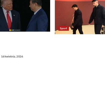
Sport
asza otwarcie Ormuz,
Oto kilka propozycji
żają entuzjazm, reszta
przeredagowanego tytułu:
ostaje sceptyczna
Reakcja piłkarzy Realu po 
16 kwietnia, 2026
Bayernem zadziwia. „To
nieprawdopodobne” 2. Ta
Madryt odniósł się do mec
Bayernem. „To chyba żart”
Zaskakujące zachowanie
zawodników Realu po mec
Bayernem. „To jakiś absur
Piłkarze Realu po spotkan