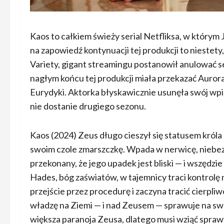
Kaos to całkiem świeży serial Netfliksa, w którym J
na zapowiedź kontynuacji tej produkcji to niestety,
Variety, gigant streamingu postanowił anulować se
nagłym końcu tej produkcji miała przekazać Aurora 
Eurydyki. Aktorka błyskawicznie usunęła swój wpis 
nie dostanie drugiego sezonu.
Kaos (2024) Zeus długo cieszył się statusem króla
swoim czole zmarszczkę. Wpada w nerwicę, niebezp
przekonany, że jego upadek jest bliski — i wszędzi
Hades, bóg zaświatów, w tajemnicy traci kontrolę
przejście przez procedurę i zaczyna tracić cierpli
władzę na Ziemi — i nad Zeusem — sprawuje na swój
większa paranoja Zeusa, dlatego musi wziąć spra