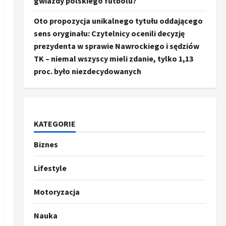
gwiazdy polskiego futbolu?
Oto propozycja unikalnego tytułu oddającego
sens oryginału: Czytelnicy ocenili decyzję
prezydenta w sprawie Nawrockiego i sędziów
TK – niemal wszyscy mieli zdanie, tylko 1,13
proc. było niezdecydowanych
KATEGORIE
Biznes
Ze świata
Trump ogłasza otwarcie
Ormuz, Chiny wyrażają
Lifestyle
entuzjazm, reszta świata
pozostaje sceptyczna
2
Motoryzacja
16 kwietnia, 2026
Sport
Nauka
Oto kilka propozycji