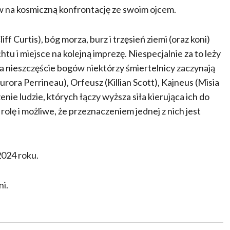
w na kosmiczną konfrontację ze swoim ojcem.
f Curtis), bóg morza, burz i trzęsień ziemi (oraz koni)
tu i miejsce na kolejną imprezę. Niespecjalnie za to leży
 nieszczęście bogów niektórzy śmiertelnicy zaczynają
rora Perrineau), Orfeusz (Killian Scott), Kajneus (Misia
enie ludzie, których łączy wyższa siła kierująca ich do
rolę i możliwe, że przeznaczeniem jednej z nich jest
 2024 roku.
ni.