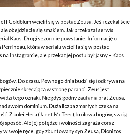
eff Goldblum wcielił się w postać Zeusa. Jeśli czekaliście
 ale obejdziecie się smakiem. Jak przekazał serwis
rial Kaos. Drugi sezon nie powstanie. Informację o
Perrineau, która w serialu wcieliła się w postać
na Instagramie, ale przekaz jej postu był jasny – Kaos
 bogów. Do czasu. Pewnego dnia budzi się i odkrywa na
iecznie skręcającą w stronę paranoi. Zeus jest
e widzi tego oznaki. Niegdyś godny zaufania brat Zeusa,
 nad swoim dominium. Duża liczba zmarłych czeka na
wość. Z kolei Hera (Janet McTeer), królowa bogów, swoją
 sposób. Ale jej potędze i wolności zagraża coraz
wy w swoje ręce, gdy zbuntowany syn Zeusa, Dionizos