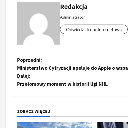
Redakcja
Administrator
Odwiedź stronę internetową
Z
Poprzedni:
Ministerstwo Cyfryzacji apeluje do Apple o wspa
o
Dalej:
b
Przełomowy moment w historii ligi NHL
a
c
ZOBACZ WIĘCEJ
z