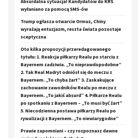
Absurdalna sytuacja! Kandydatów do KRS
wyłaniano za pomocą SMS-ów
Trump ogłasza otwarcie Ormuz, Chiny
wyrażają entuzjazm, reszta świata pozostaje
sceptyczna
Oto kilka propozycji przeredagowanego
tytułu: 1. Reakcja piłkarzy Realu po starciu z
Bayernem zadziwia. „To nieprawdopodobne”
2. Tak Real Madryt odniósł się do meczu z
Bayernem. „To chyba żart” 3. Zaskakujące
zachowanie zawodników Realu po meczu z
Bayernem. „To jakiś absurd” 4. Piłkarze Realu
po spotkaniu z Bayernem – „To musi być żart”
5. Niecodzienna postawa piłkarzy Realu po
rywalizacji z Bayernem. „To niewiarygodne”
Prawie zapomniani – czy rozpoznasz dawne