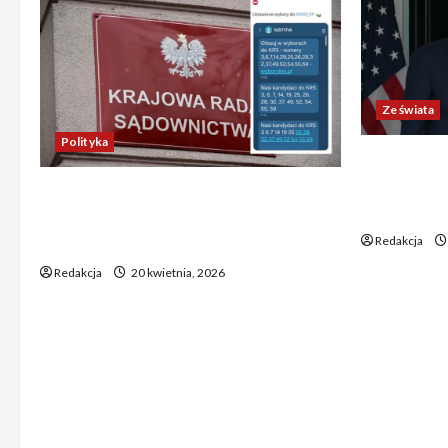
Ze świata
Polityka
Trump ogł
Chiny wyra
Absurdalna sytuacja! Kandydatów
świata poz
do KRS wyłaniano za pomocą SMS-
Redakcja
ów
Redakcja
20 kwietnia, 2026