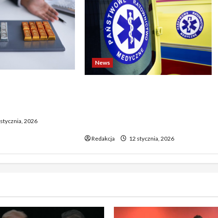
News
o biją rekordy —
Dramatyczne wydarzenia na
wy wzrost pcha
weselu w Tarnobrzegu – 56-
 górę
latek stracił życie podczas
stycznia, 2026
uroczystości
Redakcja
12 stycznia, 2026