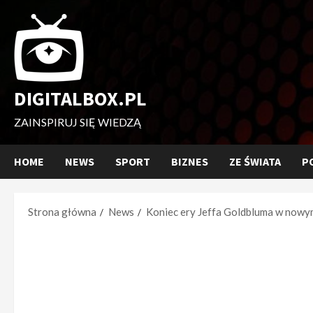
Przejdź
do
treści
DIGITALBOX.PL
ZAINSPIRUJ SIĘ WIEDZĄ
HOME
NEWS
SPORT
BIZNES
ZE ŚWIATA
P
Strona główna
News
Koniec ery Jeffa Goldbluma w nowym 