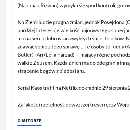
(Nabhaan Rizwan) wymyka się spod kontroli, gotó
Na Ziemi ludzie pragną zmian, jednak Posejdona (Clif
bardziej interesuje wielkość najnowszego superjach
mu na sercu dobrostan zwykłych śmiertelników. Na
zdawać sobie z tego sprawę… Te osoby to Riddy (Au
Butler) i Ari (Leila Farzad) — mający różne pochodz
walki z Zeusem. Każda z nich ma do odegrania inną 
strącenie bogów z piedestału.
Serial Kaos trafił na Netflix dokładnie 29 sierpnia
Za jakość i rzetelność powyższej treści ręczy Wojti
O AUTORZE