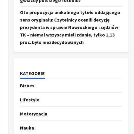
gwiazdy polskiego futbolu?
Oto propozycja unikalnego tytułu oddającego
sens oryginału: Czytelnicy ocenili decyzję
prezydenta w sprawie Nawrockiego i sędziów
TK – niemal wszyscy mieli zdanie, tylko 1,13
proc. było niezdecydowanych
KATEGORIE
Biznes
Ze świata
Trump ogłasza otwarcie
Ormuz, Chiny wyrażają
Lifestyle
entuzjazm, reszta świata
pozostaje sceptyczna
2
Motoryzacja
16 kwietnia, 2026
Sport
Nauka
Oto kilka propozycji