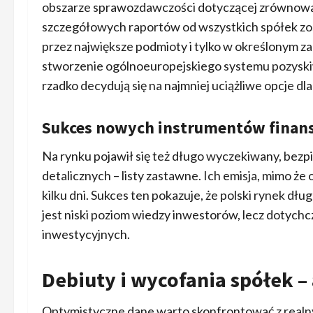
obszarze sprawozdawczości dotyczącej zrównowa
szczegółowych raportów od wszystkich spółek zo
przez największe podmioty i tylko w określonym z
stworzenie ogólnoeuropejskiego systemu pozyskiwa
rzadko decydują się na najmniej uciążliwe opcje dla
Sukces nowych instrumentów fina
Na rynku pojawił się też długo wyczekiwany, bezp
detalicznych – listy zastawne. Ich emisja, mimo że
kilku dni. Sukces ten pokazuje, że polski rynek d
jest niski poziom wiedzy inwestorów, lecz dotych
inwestycyjnych.
Debiuty i wycofania spółek –
Optymistyczne dane warto skonfrontować z real