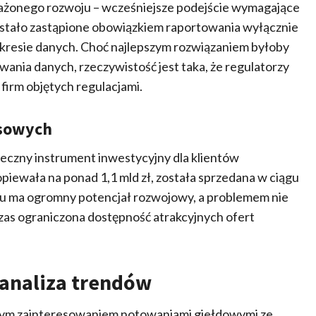
żonego rozwoju – wcześniejsze podejście wymagające
stało zastąpione obowiązkiem raportowania wyłącznie
akresie danych. Choć najlepszym rozwiązaniem byłoby
nia danych, rzeczywistość jest taka, że regulatorzy
 firm objętych regulacjami.
nsowych
ieczny instrument inwestycyjny dla klientów
 opiewała na ponad 1,1 mld zł, została sprzedana w ciągu
ługu ma ogromny potencjał rozwojowy, a problemem nie
czas ograniczona dostępność atrakcyjnych ofert
 analiza trendów
nym zainteresowaniem notowaniami giełdowymi ze