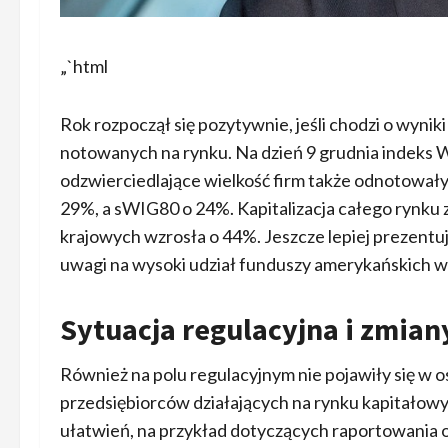
„`html
Rok rozpoczął się pozytywnie, jeśli chodzi o wyni
notowanych na rynku. Na dzień 9 grudnia indeks 
odzwierciedlające wielkość firm także odnotowa
29%, a sWIG80 o 24%. Kapitalizacja całego rynku 
krajowych wzrosła o 44%. Jeszcze lepiej prezentują 
uwagi na wysoki udział funduszy amerykańskich w 
Sytuacja regulacyjna i zmian
Również na polu regulacyjnym nie pojawiły się w o
przedsiębiorców działających na rynku kapitało
ułatwień, na przykład dotyczących raportowania