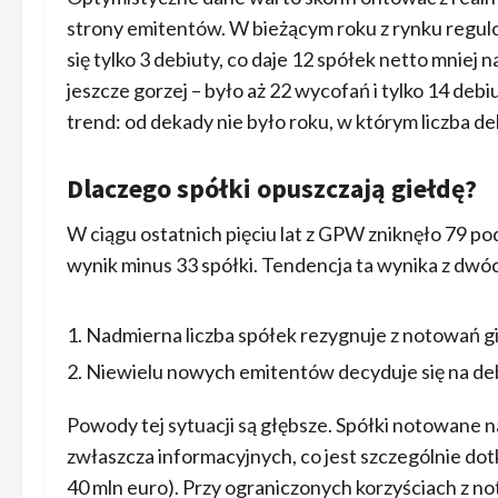
strony emitentów. W bieżącym roku z rynku regul
się tylko 3 debiuty, co daje 12 spółek netto mniej
jeszcze gorzej – było aż 22 wycofań i tylko 14 deb
trend: od dekady nie było roku, w którym liczba de
Dlaczego spółki opuszczają giełdę?
W ciągu ostatnich pięciu lat z GPW zniknęło 79 p
wynik minus 33 spółki. Tendencja ta wynika z d
Nadmierna liczba spółek rezygnuje z notowań 
Niewielu nowych emitentów decyduje się na deb
Powody tej sytuacji są głębsze. Spółki notowan
zwłaszcza informacyjnych, co jest szczególnie dotkl
40 mln euro). Przy ograniczonych korzyściach z n