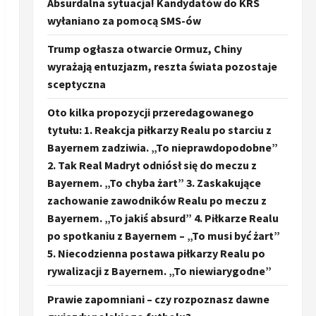
Absurdalna sytuacja! Kandydatów do KRS
wyłaniano za pomocą SMS-ów
Trump ogłasza otwarcie Ormuz, Chiny
wyrażają entuzjazm, reszta świata pozostaje
sceptyczna
Oto kilka propozycji przeredagowanego
tytułu: 1. Reakcja piłkarzy Realu po starciu z
Bayernem zadziwia. „To nieprawdopodobne”
2. Tak Real Madryt odniósł się do meczu z
Bayernem. „To chyba żart” 3. Zaskakujące
zachowanie zawodników Realu po meczu z
Bayernem. „To jakiś absurd” 4. Piłkarze Realu
po spotkaniu z Bayernem – „To musi być żart”
5. Niecodzienna postawa piłkarzy Realu po
rywalizacji z Bayernem. „To niewiarygodne”
Prawie zapomniani – czy rozpoznasz dawne