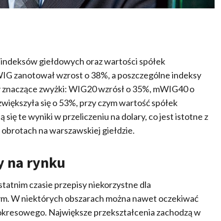
ki indeksów giełdowych oraz wartości spółek
WIG zanotował wzrost o 38%, a poszczególne indeksy
ły znaczące zwyżki: WIG20 wzrósł o 35%, mWIG40 o
zwiększyła się o 53%, przy czym wartość spółek
się te wyniki w przeliczeniu na dolary, co jest istotne z
obrotach na warszawskiej giełdzie.
y na rynku
statnim czasie przepisy niekorzystne dla
wym. W niektórych obszarach można nawet oczekiwać
 okresowego. Największe przekształcenia zachodzą w