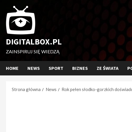
Przejdź
do
treści
DIGITALBOX.PL
ZAINSPIRUJ SIĘ WIEDZĄ
HOME
NEWS
SPORT
BIZNES
ZE ŚWIATA
P
Strona główna
News
Rok pełen słodko-gorzkich doświad