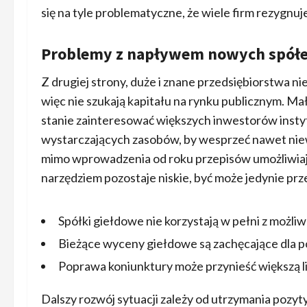
się na tyle problematyczne, że wiele firm rezygnuje
Problemy z napływem nowych spół
Z drugiej strony, duże i znane przedsiębiorstwa 
więc nie szukają kapitału na rynku publicznym. Małe
stanie zainteresować większych inwestorów instytu
wystarczających zasobów, by wesprzeć nawet niewiel
mimo wprowadzenia od roku przepisów umożliwiają
narzędziem pozostaje niskie, być może jedynie prz
Spółki giełdowe nie korzystają w pełni z możli
Bieżące wyceny giełdowe są zachęcające dla p
Poprawa koniunktury może przynieść większą li
Dalszy rozwój sytuacji zależy od utrzymania pozyty