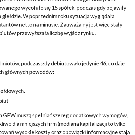
owanego wycofało się 15 spółek, podczas gdy pojawiły
 na giełdzie. W poprzednim roku sytuacja wyglądała
iutantów netto na minusie. Zauważalny jest więc stały
biutów przewyższała liczbę wyjść z rynku.
odmiotów, podczas gdy debiutowało jedynie 46, co daje
wóch głównych powodów:
giełdowych.
iut.
e na GPW muszą spełniać szereg dodatkowych wymogów,
iwe dla mniejszych firm (mediana kapitalizacji to tylko
otowań wysokie koszty oraz obowiązki informacyjne stają