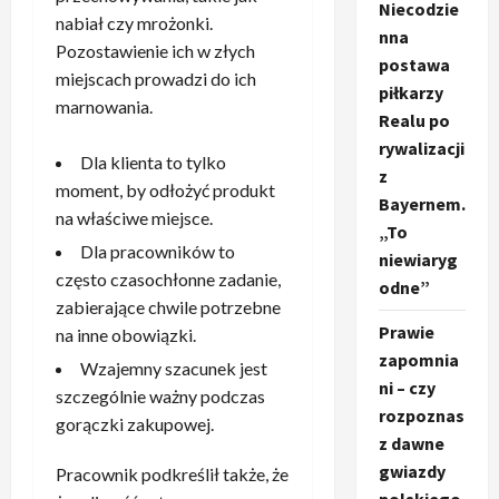
Niecodzie
nabiał czy mrożonki.
nna
Pozostawienie ich w złych
postawa
miejscach prowadzi do ich
piłkarzy
marnowania.
Realu po
rywalizacji
Dla klienta to tylko
z
moment, by odłożyć produkt
Bayernem.
na właściwe miejsce.
„To
Dla pracowników to
niewiaryg
często czasochłonne zadanie,
odne”
zabierające chwile potrzebne
Prawie
na inne obowiązki.
zapomnia
Wzajemny szacunek jest
ni – czy
szczególnie ważny podczas
rozpoznas
gorączki zakupowej.
z dawne
gwiazdy
Pracownik podkreślił także, że