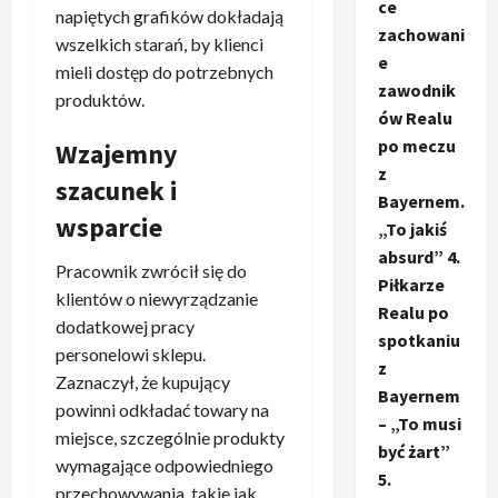
ce
napiętych grafików dokładają
zachowani
wszelkich starań, by klienci
e
mieli dostęp do potrzebnych
zawodnik
produktów.
ów Realu
po meczu
Wzajemny
z
szacunek i
Bayernem.
wsparcie
„To jakiś
absurd” 4.
Pracownik zwrócił się do
Piłkarze
klientów o niewyrządzanie
Realu po
dodatkowej pracy
spotkaniu
personelowi sklepu.
z
Zaznaczył, że kupujący
Bayernem
powinni odkładać towary na
– „To musi
miejsce, szczególnie produkty
być żart”
wymagające odpowiedniego
5.
przechowywania, takie jak