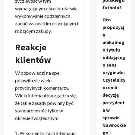
polskiego
życzliwość w tym
futbolu?
wymagającym okresie ułatwia
wykonywanie codziennych
Oto
zadań wszystkim pracującym i
propozycj
robiącym zakupy.
a
unikalneg
Reakcje
o tytułu
klientów
oddająceg
o sens
oryginału:
W odpowiedzi na apel
Czytelnicy
pojawiło się wiele
ocenili
przychylnych komentarzy.
decyzję
Wielu internautów zgadza się,
prezydent
że takie zasady powinny być
a w
standardem nie tylko w
sprawie
okresie świątecznym.
Nawrockie
go i
W komentarzach internauci