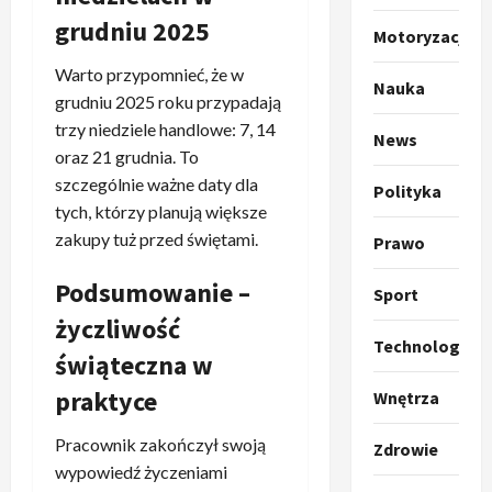
p
grudniu 2025
o
Sport
Motoryzacja
O
g
Warto przypomnieć, że w
t
ł
Nauka
grudniu 2025 roku przypadają
o
a
k
trzy niedziele handlowe: 7, 14
s
3
News
i
z
oraz 21 grudnia. To
l
Sport
a
szczególnie ważne daty dla
Polityka
P
k
o
tych, którzy planują większe
r
a
t
zakupy tuż przed świętami.
Prawo
a
p
w
w
r
4
a
Podsumowanie –
Sport
i
o
r
e
Polityka
p
życzliwość
c
O
z
o
Technologia
i
świąteczna w
t
a
z
e
o
p
y
praktyce
O
Wnętrza
p
o
5
c
r
r
m
j
m
Pracownik zakończył swoją
Zdrowie
o
Polityka
n
i
u
wypowiedź życzeniami
A
p
i
p