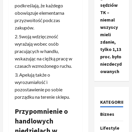
sędziów
podkreślają, że każdego
TK –
obowiązuje elementarna
niemal
przyzwoitość podczas
wszyscy
zakupów.
mieli
Swoją wdzięczność
zdanie,
wyrażają wobec osób
tylko 1,13
pracujących w handlu,
proc. było
wskazując na ciężką pracę w
niezdecyd
czasach wzmożonego ruchu.
owanych
Apelują także o
wyrozumiałość i
pozostawienie po sobie
porządku na terenie sklepu.
KATEGORIE
Ze świata
T
Przypomnienie o
Biznes
r
handlowych
u
Lifestyle
m
2
niedzielach w