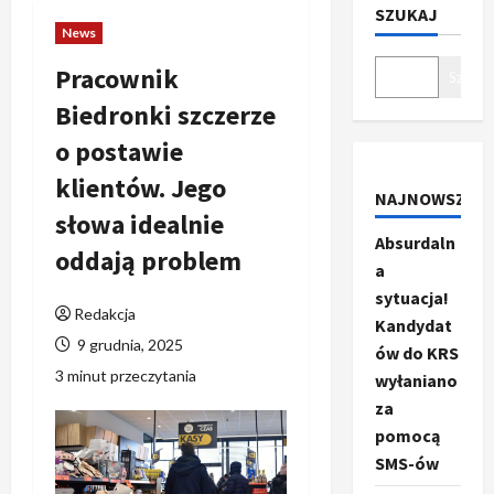
SZUKAJ
News
Pracownik
Szukaj
Biedronki szczerze
o postawie
klientów. Jego
NAJNOWSZE
słowa idealnie
Absurdaln
oddają problem
a
sytuacja!
Redakcja
Kandydat
9 grudnia, 2025
ów do KRS
3 minut przeczytania
wyłaniano
za
pomocą
SMS-ów