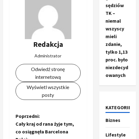
sędziów
TK –
niemal
wszyscy
mieli
Redakcja
zdanie,
tylko 1,13
Administrator
proc. było
niezdecyd
Odwiedź stronę
owanych
internetową
Wyświetl wszystkie
posty
KATEGORIE
Z
Poprzedni:
Biznes
Ze świata
Cały kraj od rana żyje tym,
T
o
co osiągnęła Barcelona
r
Lifestyle