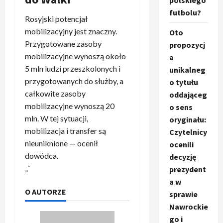
polskiego
futbolu?
Rosyjski potencjał
mobilizacyjny jest znaczny.
Oto
Przygotowane zasoby
propozycj
mobilizacyjne wynoszą około
a
5 mln ludzi przeszkolonych i
unikalneg
przygotowanych do służby, a
o tytułu
całkowite zasoby
oddająceg
mobilizacyjne wynoszą 20
o sens
mln. W tej sytuacji,
oryginału:
mobilizacja i transfer są
Czytelnicy
nieuniknione — ocenił
ocenili
dowódca.
decyzję
„`
prezydent
a w
O AUTORZE
sprawie
Nawrockie
go i