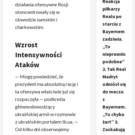
Reakcja
działania ofensywne Rosji
piłkarzy
skoncentrowały się w
Realu po
obwodzie sumskim i
starciu z
charkowskim.
Bayernem
zadziwia.
Wzrost
„To
Intensywności
nieprawdo
podobne”
Ataków
2. Tak Real
Madryt
— Mogę powiedzieć, że
odniósł się
prezydent ma absolutną rację i
do meczu
ta ofensywa właściwie już się
z
rozpoczęła — podkreśla
Bayernem.
głównodowodzący
„To chyba
ukraińskiej armii w rozmowie
żart” 3.
z ukraińskim portalem lb.ua. —
Zaskakują
Od kilku dni obserwujemy