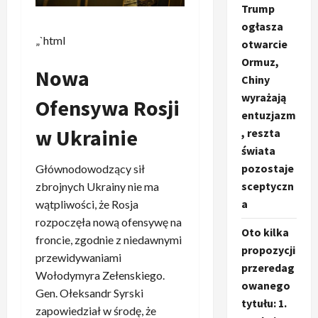
Trump
ogłasza
„`html
otwarcie
Ormuz,
Nowa
Chiny
wyrażają
Ofensywa Rosji
entuzjazm
w Ukrainie
, reszta
świata
pozostaje
Głównodowodzący sił
sceptyczn
zbrojnych Ukrainy nie ma
a
wątpliwości, że Rosja
rozpoczęła nową ofensywę na
Oto kilka
froncie, zgodnie z niedawnymi
propozycji
przewidywaniami
przeredag
Wołodymyra Zełenskiego.
owanego
Gen. Ołeksandr Syrski
tytułu: 1.
zapowiedział w środę, że