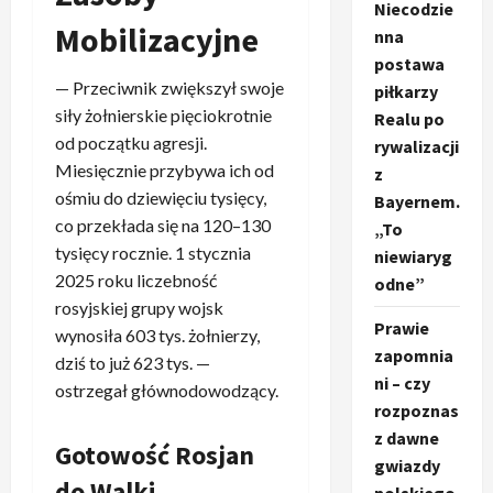
Niecodzie
Mobilizacyjne
nna
postawa
— Przeciwnik zwiększył swoje
piłkarzy
siły żołnierskie pięciokrotnie
Realu po
od początku agresji.
rywalizacji
Miesięcznie przybywa ich od
z
ośmiu do dziewięciu tysięcy,
Bayernem.
co przekłada się na 120–130
„To
tysięcy rocznie. 1 stycznia
niewiaryg
2025 roku liczebność
odne”
rosyjskiej grupy wojsk
Prawie
wynosiła 603 tys. żołnierzy,
zapomnia
dziś to już 623 tys. —
ni – czy
ostrzegał głównodowodzący.
rozpoznas
z dawne
Gotowość Rosjan
gwiazdy
do Walki