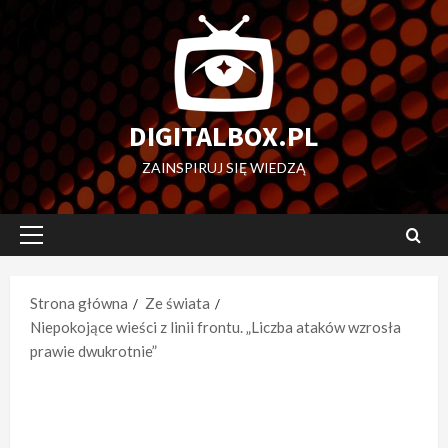
Przejdź
do
treści
DIGITALBOX.PL
ZAINSPIRUJ SIĘ WIEDZĄ
Menu
główne
Strona główna
Ze świata
Niepokojące wieści z linii frontu. „Liczba ataków wzrosła
prawie dwukrotnie”