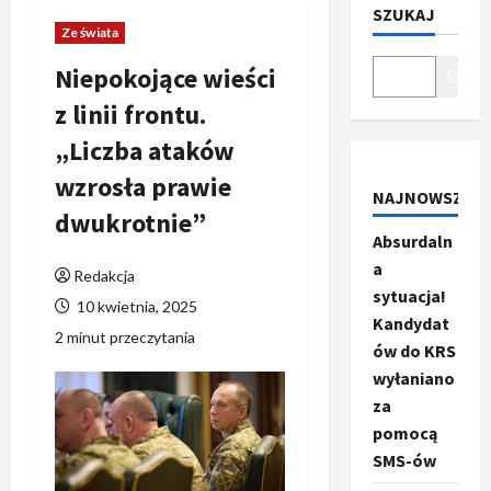
SZUKAJ
Ze świata
Niepokojące wieści
Szukaj
z linii frontu.
„Liczba ataków
wzrosła prawie
NAJNOWSZE
dwukrotnie”
Absurdaln
a
Redakcja
sytuacja!
10 kwietnia, 2025
Kandydat
2 minut przeczytania
ów do KRS
wyłaniano
za
pomocą
SMS-ów