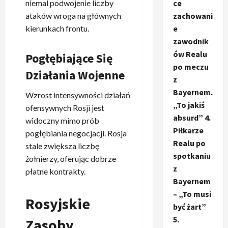
ce
niemal podwojenie liczby
zachowani
ataków wroga na głównych
e
kierunkach frontu.
zawodnik
ów Realu
Pogłębiające Się
po meczu
Działania Wojenne
z
Bayernem.
Wzrost intensywności działań
„To jakiś
ofensywnych Rosji jest
absurd” 4.
widoczny mimo prób
Piłkarze
pogłębiania negocjacji. Rosja
Realu po
stale zwiększa liczbę
spotkaniu
żołnierzy, oferując dobrze
z
płatne kontrakty.
Bayernem
– „To musi
Rosyjskie
być żart”
5.
Zasoby