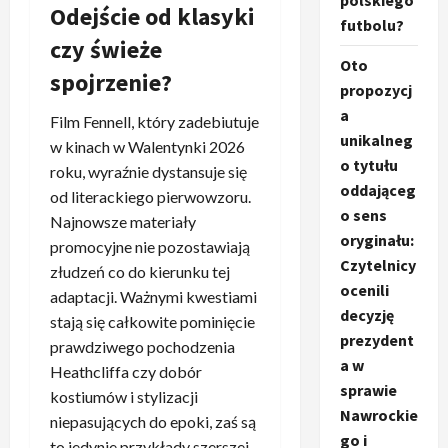
polskiego
Odejście od klasyki
futbolu?
czy świeże
Oto
spojrzenie?
propozycj
a
Film Fennell, który zadebiutuje
unikalneg
w kinach w Walentynki 2026
o tytułu
roku, wyraźnie dystansuje się
oddająceg
od literackiego pierwowzoru.
o sens
Najnowsze materiały
oryginału:
promocyjne nie pozostawiają
Czytelnicy
złudzeń co do kierunku tej
ocenili
adaptacji. Ważnymi kwestiami
decyzję
stają się całkowite pominięcie
prezydent
prawdziwego pochodzenia
a w
Heathcliffa czy dobór
sprawie
kostiumów i stylizacji
Nawrockie
niepasujących do epoki, zaś są
go i
to jedynie przykłady szerszej