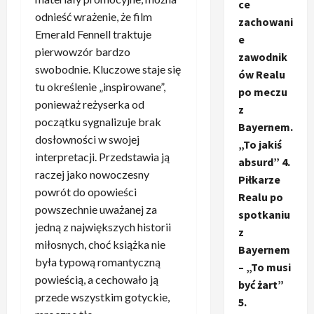
ce
odnieść wrażenie, że film
zachowani
Emerald Fennell traktuje
e
pierwowzór bardzo
zawodnik
swobodnie. Kluczowe staje się
ów Realu
tu określenie „inspirowane”,
po meczu
ponieważ reżyserka od
z
początku sygnalizuje brak
Bayernem.
dosłowności w swojej
„To jakiś
interpretacji. Przedstawia ją
absurd” 4.
raczej jako nowoczesny
Piłkarze
powrót do opowieści
Realu po
powszechnie uważanej za
spotkaniu
jedną z największych historii
z
miłosnych, choć książka nie
Bayernem
była typową romantyczną
– „To musi
powieścią, a cechowało ją
być żart”
przede wszystkim gotyckie,
5.