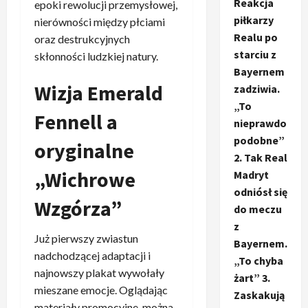
Reakcja
epoki rewolucji przemysłowej,
piłkarzy
nierówności między płciami
Realu po
oraz destrukcyjnych
starciu z
skłonności ludzkiej natury.
Bayernem
Wizja Emerald
zadziwia.
„To
Fennell a
nieprawdo
podobne”
oryginalne
2. Tak Real
„Wichrowe
Madryt
odniósł się
Wzgórza”
do meczu
z
Już pierwszy zwiastun
Bayernem.
nadchodzącej adaptacji i
„To chyba
najnowszy plakat wywołały
żart” 3.
mieszane emocje. Oglądając
Zaskakują
materiały promocyjne, można