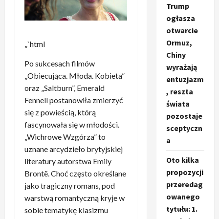
Trump
ogłasza
otwarcie
Ormuz,
„`html
Chiny
Po sukcesach filmów
wyrażają
„Obiecująca. Młoda. Kobieta”
entuzjazm
oraz „Saltburn”, Emerald
, reszta
Fennell postanowiła zmierzyć
świata
się z powieścią, którą
pozostaje
fascynowała się w młodości.
sceptyczn
„Wichrowe Wzgórza” to
a
uznane arcydzieło brytyjskiej
Oto kilka
literatury autorstwa Emily
propozycji
Brontë. Choć często określane
przeredag
jako tragiczny romans, pod
owanego
warstwą romantyczną kryje w
tytułu: 1.
sobie tematykę klasizmu