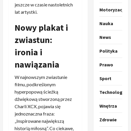
o
a
jeszcze w czasie nastoletnich
Motoryzacja
k
s
3
lat artystki.
i
z
l
Sport
Nauka
a
Nowy plakat i
P
k
o
r
a
t
zwiastun:
News
a
p
w
w
r
4
a
ironia i
Polityka
i
o
r
e
Polityka
p
nawiązania
c
Prawo
O
z
o
i
t
a
z
e
W najnowszym zwiastunie
Sport
o
p
y
O
filmu, podkreślonym
p
o
5
c
r
hyperpopową ścieżką
Technologia
r
m
j
m
o
Polityka
dźwiękową stworzoną przez
n
i
u
A
p
Wnętrza
i
Charli XCX, pojawia się
p
z
b
o
a
r
,
jednoznaczna fraza:
s
z
n
z
Zdrowie
C
„Inspirowane największą
u
y
1
i
e
h
historią miłosną”. Co ciekawe,
r