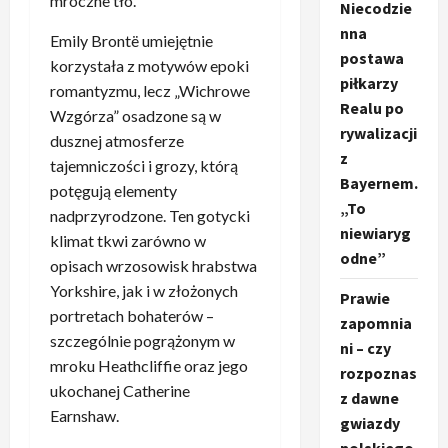
mroczne tło.
Niecodzie
nna
Emily Brontë umiejętnie
postawa
korzystała z motywów epoki
piłkarzy
romantyzmu, lecz „Wichrowe
Realu po
Wzgórza” osadzone są w
rywalizacji
dusznej atmosferze
z
tajemniczości i grozy, którą
Bayernem.
potęgują elementy
„To
nadprzyrodzone. Ten gotycki
niewiaryg
klimat tkwi zarówno w
odne”
opisach wrzosowisk hrabstwa
Yorkshire, jak i w złożonych
Prawie
portretach bohaterów –
zapomnia
szczególnie pogrążonym w
ni – czy
mroku Heathcliffie oraz jego
rozpoznas
ukochanej Catherine
z dawne
Earnshaw.
gwiazdy