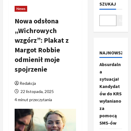
SZUKAJ
News
Nowa odsłona
Szukaj
„Wichrowych
wzgórz”: Plakat z
Margot Robbie
NAJNOWSZE
odmienił moje
Absurdaln
spojrzenie
a
sytuacja!
Redakcja
Kandydat
22 listopada, 2025
ów do KRS
4 minut przeczytania
wyłaniano
za
pomocą
SMS-ów