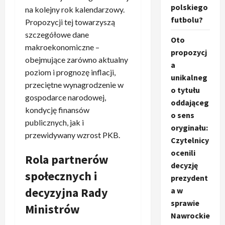
polskiego
na kolejny rok kalendarzowy.
futbolu?
Propozycji tej towarzyszą
szczegółowe dane
Oto
makroekonomiczne –
propozycj
obejmujące zarówno aktualny
a
poziom i prognozę inflacji,
unikalneg
przeciętne wynagrodzenie w
o tytułu
gospodarce narodowej,
oddająceg
kondycję finansów
o sens
publicznych, jak i
oryginału:
przewidywany wzrost PKB.
Czytelnicy
ocenili
Rola partnerów
decyzję
społecznych i
prezydent
decyzyjna Rady
a w
sprawie
Ministrów
Nawrockie