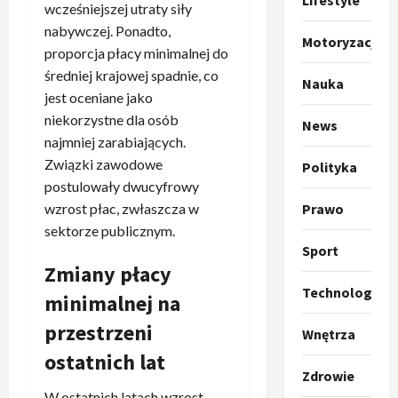
Lifestyle
t
ł
wcześniejszej utraty siły
o
a
nabywczej. Ponadto,
k
s
Motoryzacja
3
proporcja płacy minimalnej do
i
z
średniej krajowej spadnie, co
l
Sport
a
Nauka
P
jest oceniane jako
k
o
r
a
niekorzystne dla osób
t
News
a
p
w
najmniej zarabiających.
w
r
4
a
Związki zawodowe
Polityka
i
o
r
postulowały dwucyfrowy
e
Polityka
p
c
wzrost płac, zwłaszcza w
Prawo
O
z
o
i
sektorze publicznym.
t
a
z
e
Sport
o
p
y
O
Zmiany płacy
p
o
5
c
r
r
m
Technologia
j
m
minimalnej na
o
Polityka
n
i
u
przestrzeni
A
p
i
p
Wnętrza
z
b
o
a
r
,
ostatnich lat
s
z
n
z
C
Zdrowie
u
y
1
i
e
h
W ostatnich latach wzrost