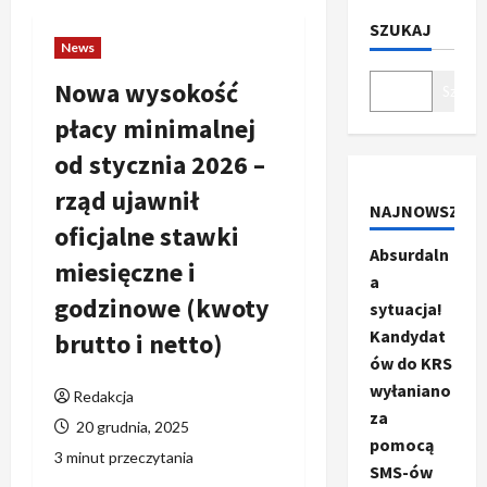
SZUKAJ
News
Nowa wysokość
Szukaj
płacy minimalnej
od stycznia 2026 –
rząd ujawnił
NAJNOWSZE
oficjalne stawki
Absurdaln
miesięczne i
a
godzinowe (kwoty
sytuacja!
Kandydat
brutto i netto)
ów do KRS
wyłaniano
Redakcja
za
20 grudnia, 2025
pomocą
3 minut przeczytania
SMS-ów