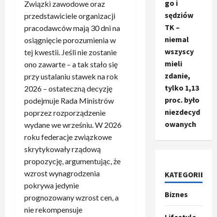
go i
Związki zawodowe oraz
sędziów
przedstawiciele organizacji
TK –
pracodawców mają 30 dni na
niemal
osiągnięcie porozumienia w
wszyscy
tej kwestii. Jeśli nie zostanie
mieli
ono zawarte – a tak stało się
zdanie,
przy ustalaniu stawek na rok
tylko 1,13
2026 – ostateczną decyzję
proc. było
podejmuje Rada Ministrów
niezdecyd
poprzez rozporządzenie
owanych
wydane we wrześniu. W 2026
Ze świata
roku federacje związkowe
T
skrytykowały rządową
r
propozycję, argumentując, że
u
wzrost wynagrodzenia
KATEGORIE
m
2
pokrywa jedynie
p
Biznes
o
Sport
prognozowany wzrost cen, a
O
g
nie rekompensuje