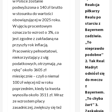
w Polsce zostanie
Reakcja
podwyższona o 140 zł brutto
piłkarzy
w stosunku do wartości
Realu po
obowiązującej w 2025 roku.
starciu z
W ujęciu procentowym
Bayernem
oznacza to wzrost o 3%, co
zadziwia.
jest zgodne z zakładaną na
„To
przyszły rok inflacją.
nieprawdo
Pracownicy pełnoetatowi,
podobne”
niekorzystający z ulg
2. Tak Real
podatkowych, otrzymają „na
Madryt
rękę” około 3605 zł
odniósł się
miesięcznie – czyli o niemal
do meczu
100 zł więcej niż w roku
z
poprzednim, kiedy ta kwota
Bayernem.
wynosiła około 3511 zł. Wraz
„To chyba
ze wzrostem płacy
żart” 3.
zasadniczej, zwiększy się też
Zaskakują