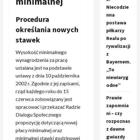
minimalnej
Niecodzie
nna
Procedura
postawa
określania nowych
piłkarzy
stawek
Realu po
rywalizacji
Wysokość minimalnego
z
wynagrodzenia za pracę
Bayernem.
ustalana jest na podstawie
„To
ustawy z dnia 10 października
niewiaryg
2002 r. Zgodnie z jej zapisami,
odne”
rząd każdego roku do 15
Prawie
czerwca zobowiązany jest
zapomnia
opracować i przekazać Radzie
ni – czy
Dialogu Społecznego
rozpoznas
propozycję dotyczącą nowej
z dawne
płacy minimalnej oraz
gwiazdy
minimalnej stawki godzinowej