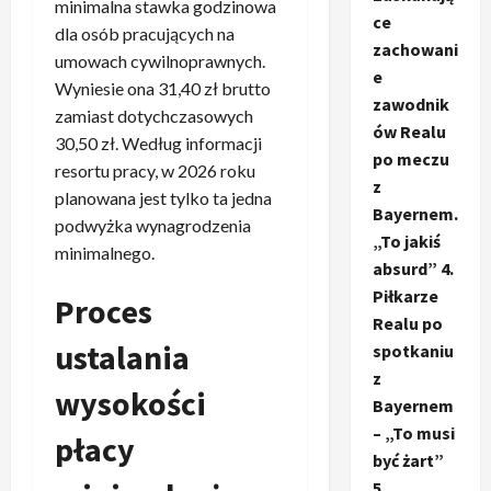
minimalna stawka godzinowa
ce
dla osób pracujących na
zachowani
umowach cywilnoprawnych.
e
Wyniesie ona 31,40 zł brutto
zawodnik
zamiast dotychczasowych
ów Realu
30,50 zł. Według informacji
po meczu
resortu pracy, w 2026 roku
z
planowana jest tylko ta jedna
Bayernem.
podwyżka wynagrodzenia
„To jakiś
minimalnego.
absurd” 4.
Piłkarze
Proces
Realu po
ustalania
spotkaniu
z
wysokości
Bayernem
– „To musi
płacy
być żart”
5.