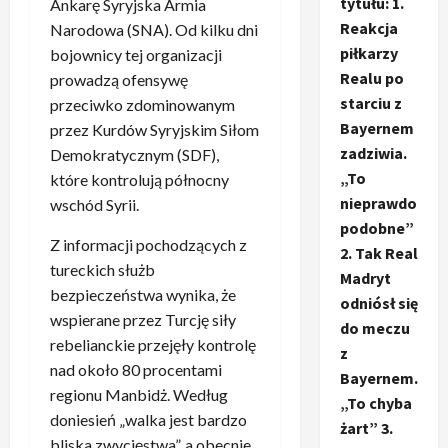
tytułu: 1.
Ankarę Syryjska Armia
Reakcja
Narodowa (SNA). Od kilku dni
piłkarzy
bojownicy tej organizacji
Realu po
prowadzą ofensywę
starciu z
przeciwko zdominowanym
Bayernem
przez Kurdów Syryjskim Siłom
zadziwia.
Demokratycznym (SDF),
„To
które kontrolują północny
nieprawdo
wschód Syrii.
podobne”
Z informacji pochodzących z
2. Tak Real
tureckich służb
Madryt
bezpieczeństwa wynika, że
odniósł się
wspierane przez Turcję siły
do meczu
rebelianckie przejęły kontrolę
z
nad około 80 procentami
Bayernem.
regionu Manbidż. Według
„To chyba
doniesień „walka jest bardzo
żart” 3.
bliska zwycięstwa”, a obecnie