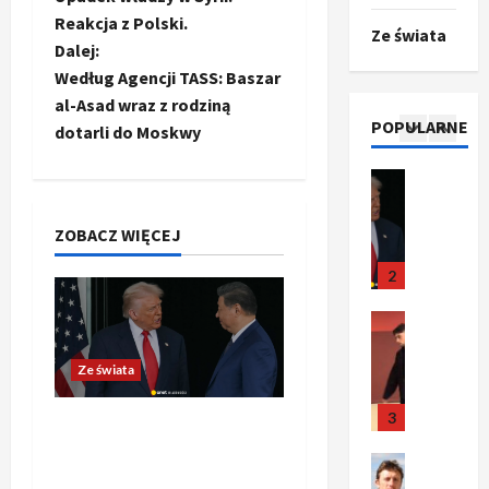
o
r
m
j
m
Reakcja z Polski.
Ze świata
o
Polityka
n
i
u
Dalej:
b
A
p
i
p
z
Według Agencji TASS: Baszar
b
o
a
r
,
a
al-Asad wraz z rodziną
s
z
n
z
C
POPULARNE
u
dotarli do Moskwy
y
1
i
e
h
c
r
c
–
r
i
d
Ze świata
j
c
e
n
z
T
a
a
z
d
y
r
l
u
y
a
ZOBACZ WIĘCEJ
w
w
u
n
n
r
g
y
m
a
2
i
o
o
r
p
p
s
k
z
w
a
o
Sport
y
a
p
a
ż
i
O
g
t
l
o
n
a
t
ł
u
Ze świata
n
z
e
s
j
o
a
a
e
n
g
ą
k
s
3
c
g
a
Trump ogłasza otwarcie
y
o
e
i
z
j
o
s
t
n
Ormuz, Chiny wyrażają
l
Sport
a
a
t
z
y
t
entuzjazm, reszta świata
P
k