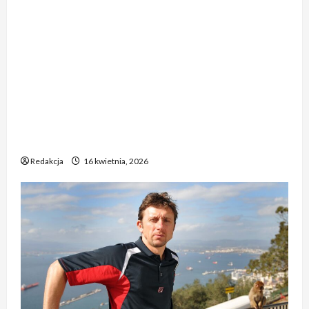
e
1. Reakcja piłkarzy Realu po starciu z Bayernem
y
i
e
e
w
”
zadziwia. „To nieprawdopodobne” 2. Tak Real
s
l
c
m
r
2
c
Madryt odniósł się do meczu z Bayernem. „To
i
z
z
o
.
y
d
u
chyba żart” 3. Zaskakujące zachowanie
a
c
T
m
e
z
d
zawodników Realu po meczu z Bayernem. „To
k
a
i
c
B
z
jakiś absurd” 4. Piłkarze Realu po spotkaniu z
i
k
e
y
a
i
e
Bayernem – „To musi być żart” 5. Niecodzienna
R
l
z
y
w
g
e
postawa piłkarzy Realu po rywalizacji z
i
j
e
i
o
a
Bayernem. „To niewiarygodne”
z
ę
r
a
i
l
d
p
n
.
Redakcja
16 kwietnia, 2026
s
M
a
r
e
„
ę
a
n
e
m
T
d
d
i
z
.
o
z
r
e
y
„
n
i
y
,
d
T
i
ó
t
t
e
o
e
w
o
y
n
c
p
T
d
l
t
h
r
K
n
k
a
y
a
–
i