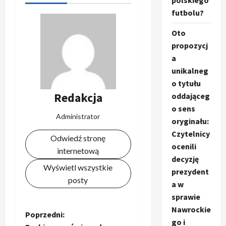
polskiego
futbolu?
Oto
propozycj
a
unikalneg
o tytułu
Redakcja
oddająceg
o sens
Administrator
oryginału:
Czytelnicy
Odwiedź stronę
ocenili
internetową
decyzję
Wyświetl wszystkie
prezydent
posty
a w
sprawie
Nawrockie
Z
Poprzedni:
go i