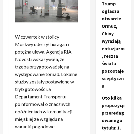
Trump
ogłasza
otwarcie
Ormuz,
Chiny
W czwartek w stolicy
wyrażają
Moskwy uderzył huragan i
entuzjazm
potężna ulewa. Agencja RIA
, reszta
Novosti wskazywała, że
świata
trzeba przygotować się na
pozostaje
występowanie tornad. Lokalne
sceptyczn
służby zostały postawione w
a
tryb gotowości, a
Departament Transportu
Oto kilka
poinformował o znacznych
propozycji
opóźnieniach w komunikacji
przeredag
miejskiej ze względu na
owanego
warunki pogodowe.
tytułu: 1.