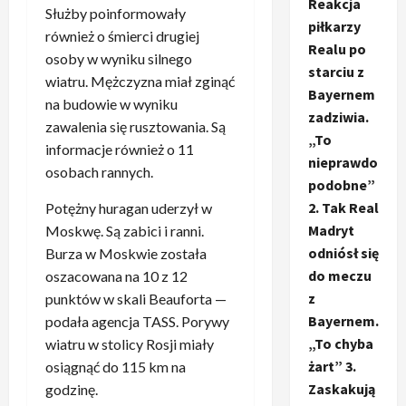
Reakcja
Służby poinformowały
piłkarzy
również o śmierci drugiej
Realu po
osoby w wyniku silnego
starciu z
wiatru. Mężczyzna miał zginąć
Bayernem
na budowie w wyniku
zadziwia.
zawalenia się rusztowania. Są
„To
informacje również o 11
nieprawdo
osobach rannych.
podobne”
2. Tak Real
Potężny huragan uderzył w
Madryt
Moskwę. Są zabici i ranni.
odniósł się
Burza w Moskwie została
do meczu
oszacowana na 10 z 12
z
punktów w skali Beauforta —
Bayernem.
podała agencja TASS. Porywy
„To chyba
wiatru w stolicy Rosji miały
żart” 3.
osiągnąć do 115 km na
Zaskakują
godzinę.