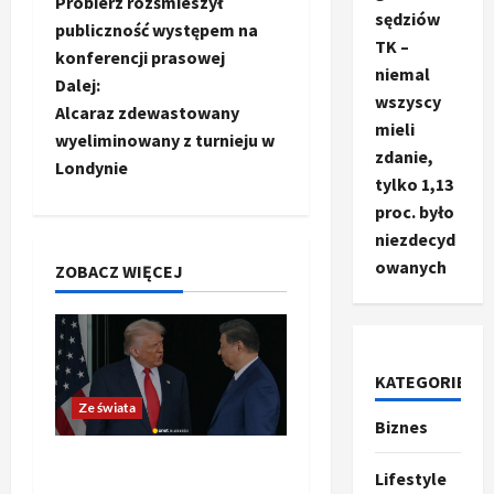
Probierz rozśmieszył
sędziów
o
publiczność występem na
TK –
konferencji prasowej
b
niemal
Dalej:
wszyscy
a
Alcaraz zdewastowany
mieli
wyeliminowany z turnieju w
zdanie,
c
Londynie
tylko 1,13
z
proc. było
niezdecyd
w
owanych
ZOBACZ WIĘCEJ
p
i
KATEGORIE
s
Ze świata
Biznes
Ze świata
y
T
Trump ogłasza otwarcie
r
Lifestyle
Ormuz, Chiny wyrażają