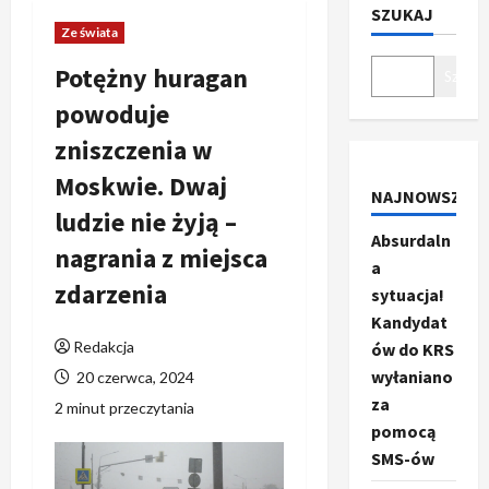
SZUKAJ
Ze świata
Potężny huragan
Szukaj
powoduje
zniszczenia w
Moskwie. Dwaj
NAJNOWSZE
ludzie nie żyją –
Absurdaln
nagrania z miejsca
a
zdarzenia
sytuacja!
Kandydat
Redakcja
ów do KRS
wyłaniano
20 czerwca, 2024
za
2 minut przeczytania
pomocą
SMS-ów