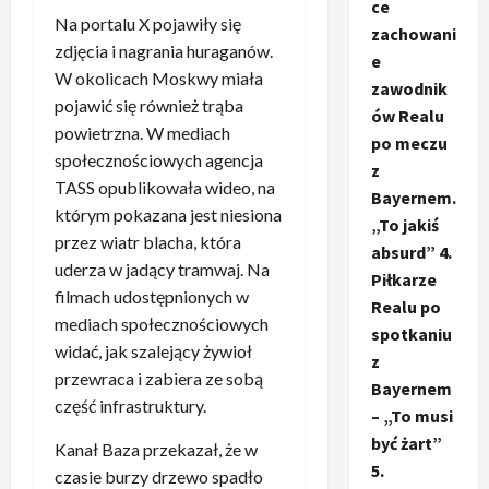
ce
Na portalu X pojawiły się
zachowani
zdjęcia i nagrania huraganów.
e
W okolicach Moskwy miała
zawodnik
pojawić się również trąba
ów Realu
powietrzna. W mediach
po meczu
społecznościowych agencja
z
TASS opublikowała wideo, na
Bayernem.
którym pokazana jest niesiona
„To jakiś
przez wiatr blacha, która
absurd” 4.
uderza w jadący tramwaj. Na
Piłkarze
filmach udostępnionych w
Realu po
mediach społecznościowych
spotkaniu
widać, jak szalejący żywioł
z
przewraca i zabiera ze sobą
Bayernem
część infrastruktury.
– „To musi
być żart”
Kanał Baza przekazał, że w
5.
czasie burzy drzewo spadło