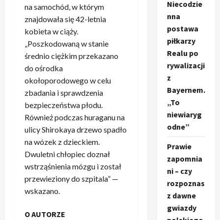
Niecodzie
na samochód, w którym
nna
znajdowała się 42-letnia
postawa
kobieta w ciąży.
piłkarzy
„Poszkodowaną w stanie
Realu po
średnio ciężkim przekazano
rywalizacji
do ośrodka
z
okołoporodowego w celu
Bayernem.
zbadania i sprawdzenia
„To
bezpieczeństwa płodu.
niewiaryg
Również podczas huraganu na
odne”
ulicy Shirokaya drzewo spadło
na wózek z dzieckiem.
Prawie
Dwuletni chłopiec doznał
zapomnia
wstrząśnienia mózgu i został
ni – czy
przewieziony do szpitala” —
rozpoznas
wskazano.
z dawne
gwiazdy
O AUTORZE