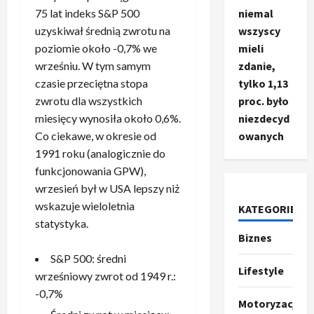
75 lat indeks S&P 500
niemal
uzyskiwał średnią zwrotu na
wszyscy
poziomie około -0,7% we
mieli
wrześniu. W tym samym
zdanie,
czasie przeciętna stopa
tylko 1,13
zwrotu dla wszystkich
proc. było
miesięcy wynosiła około 0,6%.
niezdecyd
Co ciekawe, w okresie od
owanych
1991 roku (analogicznie do
funkcjonowania GPW),
Ze świata
wrzesień był w USA lepszy niż
T
wskazuje wieloletnia
KATEGORIE
r
statystyka.
u
Biznes
m
2
p
S&P 500: średni
Lifestyle
o
Sport
wrześniowy zwrot od 1949 r.:
O
g
-0,7%
t
ł
Motoryzacja