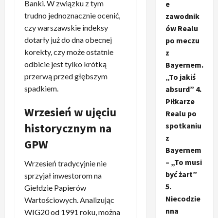
Banki. W związku z tym
e
trudno jednoznacznie ocenić,
zawodnik
czy warszawskie indeksy
ów Realu
dotarły już do dna obecnej
po meczu
korekty, czy może ostatnie
z
odbicie jest tylko krótką
Bayernem.
przerwą przed głębszym
„To jakiś
spadkiem.
absurd” 4.
Piłkarze
Wrzesień w ujęciu
Realu po
historycznym na
spotkaniu
z
GPW
Bayernem
– „To musi
Wrzesień tradycyjnie nie
być żart”
sprzyjał inwestorom na
5.
Giełdzie Papierów
Niecodzie
Wartościowych. Analizując
nna
WIG20 od 1991 roku, można