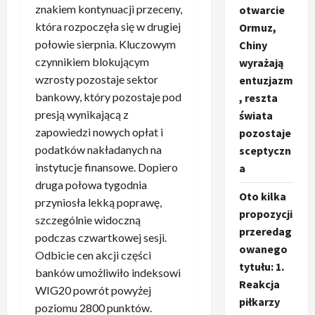
znakiem kontynuacji przeceny,
otwarcie
która rozpoczęła się w drugiej
Ormuz,
połowie sierpnia. Kluczowym
Chiny
czynnikiem blokującym
wyrażają
wzrosty pozostaje sektor
entuzjazm
bankowy, który pozostaje pod
, reszta
presją wynikającą z
świata
zapowiedzi nowych opłat i
pozostaje
podatków nakładanych na
sceptyczn
instytucje finansowe. Dopiero
a
druga połowa tygodnia
Oto kilka
przyniosła lekką poprawę,
propozycji
szczególnie widoczną
przeredag
podczas czwartkowej sesji.
owanego
Odbicie cen akcji części
tytułu: 1.
banków umożliwiło indeksowi
Reakcja
WIG20 powrót powyżej
piłkarzy
poziomu 2800 punktów.