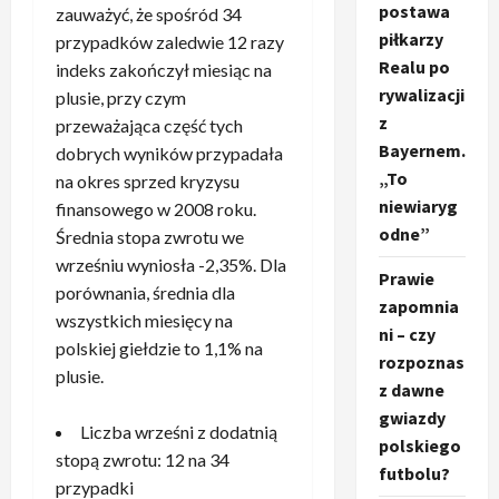
postawa
zauważyć, że spośród 34
piłkarzy
przypadków zaledwie 12 razy
Realu po
indeks zakończył miesiąc na
rywalizacji
plusie, przy czym
z
przeważająca część tych
Bayernem.
dobrych wyników przypadała
„To
na okres sprzed kryzysu
niewiaryg
finansowego w 2008 roku.
odne”
Średnia stopa zwrotu we
wrześniu wyniosła -2,35%. Dla
Prawie
porównania, średnia dla
zapomnia
wszystkich miesięcy na
ni – czy
polskiej giełdzie to 1,1% na
rozpoznas
plusie.
z dawne
gwiazdy
Liczba wrześni z dodatnią
polskiego
stopą zwrotu: 12 na 34
futbolu?
przypadki