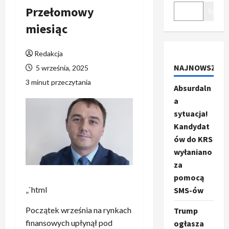
Przełomowy
Szukaj
miesiąc
Redakcja
NAJNOWSZE
5 września, 2025
3 minut przeczytania
Absurdaln
a
sytuacja!
Kandydat
ów do KRS
wyłaniano
za
pomocą
„`html
SMS-ów
Początek września na rynkach
Trump
finansowych upłynął pod
ogłasza