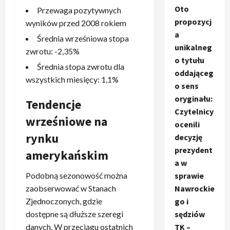
Oto
Przewaga pozytywnych
propozycj
wyników przed 2008 rokiem
a
Średnia wrześniowa stopa
unikalneg
zwrotu: -2,35%
o tytułu
Średnia stopa zwrotu dla
oddająceg
wszystkich miesięcy: 1,1%
o sens
oryginału:
Tendencje
Czytelnicy
wrześniowe na
ocenili
rynku
decyzję
prezydent
amerykańskim
a w
Podobną sezonowość można
sprawie
zaobserwować w Stanach
Nawrockie
Zjednoczonych, gdzie
go i
dostępne są dłuższe szeregi
sędziów
danych. W przeciągu ostatnich
TK –