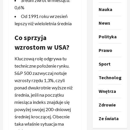
Średni zwrot w miesiącu:
o
a
k
0,6%
s
3
Nauka
i
z
Od 1991 roku wrzesień
l
Sport
a
News
lepszy niż wieloletnia średnia
P
k
o
r
a
t
Co sprzyja
Polityka
a
p
w
w
r
wzrostom w USA?
4
a
Prawo
i
o
r
e
Polityka
p
Kluczową rolę odgrywa tu
c
O
Sport
z
o
i
techniczne położenie rynku.
t
a
z
e
S&P 500 zazwyczaj notuje
o
p
y
Technologia
O
wzrosty rzędu 1,3%, czyli
p
o
5
c
r
ponad dwukrotnie wyższe niż
r
m
j
m
Wnętrza
średnia, jeśli na początku
o
Polityka
n
i
u
A
p
miesiąca indeks znajduje się
i
p
z
Zdrowie
b
o
a
r
powyżej swojej 200-dniowej
,
s
z
n
z
C
średniej kroczącej. Obecnie
Ze świata
u
y
1
i
e
h
taka właśnie sytuacja ma
r
c
–
r
i