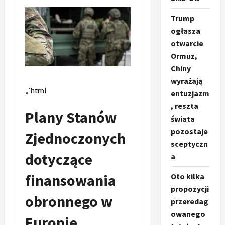
Trump
ogłasza
otwarcie
Ormuz,
Chiny
wyrażają
„`html
entuzjazm
, reszta
Plany Stanów
świata
pozostaje
Zjednoczonych
sceptyczn
dotyczące
a
finansowania
Oto kilka
propozycji
obronnego w
przeredag
owanego
Europie