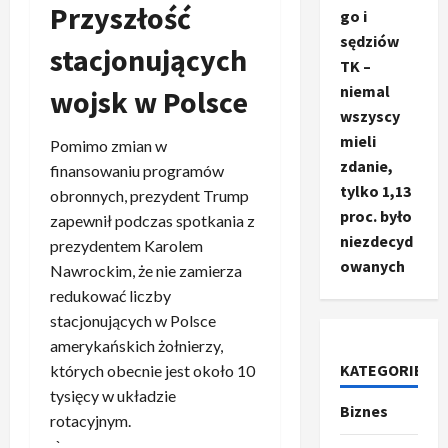
Przyszłość
go i
sędziów
stacjonujących
TK –
niemal
wojsk w Polsce
wszyscy
mieli
Pomimo zmian w
zdanie,
finansowaniu programów
tylko 1,13
obronnych, prezydent Trump
proc. było
zapewnił podczas spotkania z
niezdecyd
prezydentem Karolem
owanych
Nawrockim, że nie zamierza
redukować liczby
stacjonujących w Polsce
amerykańskich żołnierzy,
KATEGORIE
których obecnie jest około 10
tysięcy w układzie
Biznes
Ze świata
rotacyjnym.
T
„`