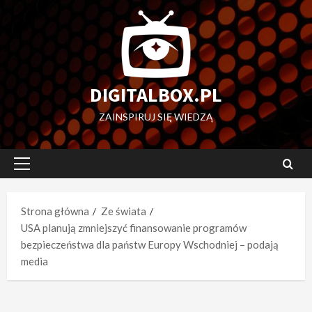
Przejdź
do
treści
DIGITALBOX.PL
ZAINSPIRUJ SIĘ WIEDZĄ
Menu
główne
Strona główna
Ze świata
USA planują zmniejszyć finansowanie programów
bezpieczeństwa dla państw Europy Wschodniej – podają
media