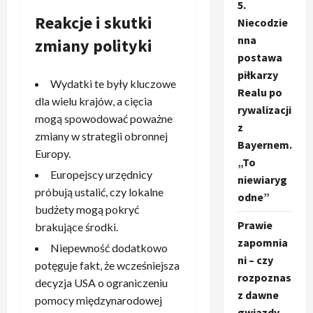
5.
Reakcje i skutki
Niecodzie
nna
zmiany polityki
postawa
piłkarzy
Wydatki te były kluczowe
Realu po
dla wielu krajów, a cięcia
rywalizacji
mogą spowodować poważne
z
zmiany w strategii obronnej
Bayernem.
Europy.
„To
Europejscy urzędnicy
niewiaryg
próbują ustalić, czy lokalne
odne”
budżety mogą pokryć
Prawie
brakujące środki.
zapomnia
Niepewność dodatkowo
ni – czy
potęguje fakt, że wcześniejsza
rozpoznas
decyzja USA o ograniczeniu
z dawne
pomocy międzynarodowej
gwiazdy