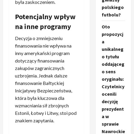
była zaskoczeniem.
polskiego
futbolu?
Potencjalny wpływ
na inne programy
Oto
propozycj
Decyzja o zmniejszeniu
a
finansowania nie wpływa na
unikalneg
inny amerykański program
o tytułu
dotyczący finansowania
oddająceg
zakupów zagranicznych
o sens
uzbrojenia. Jednak dalsze
oryginału:
finansowanie Bałtyckiej
Czytelnicy
Inicjatywy Bezpieczeństwa,
ocenili
która była kluczowa dla
decyzję
wzmacniania sił zbrojnych
prezydent
Estonii, Łotwy i Litwy, stoi pod
a w
znakiem zapytania.
sprawie
Nawrockie