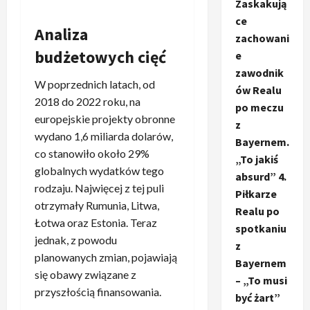
Zaskakują
ce
Analiza
zachowani
budżetowych cięć
e
zawodnik
W poprzednich latach, od
ów Realu
2018 do 2022 roku, na
po meczu
europejskie projekty obronne
z
wydano 1,6 miliarda dolarów,
Bayernem.
co stanowiło około 29%
„To jakiś
globalnych wydatków tego
absurd” 4.
rodzaju. Najwięcej z tej puli
Piłkarze
otrzymały Rumunia, Litwa,
Realu po
Łotwa oraz Estonia. Teraz
spotkaniu
jednak, z powodu
z
planowanych zmian, pojawiają
Bayernem
się obawy związane z
– „To musi
przyszłością finansowania.
być żart”