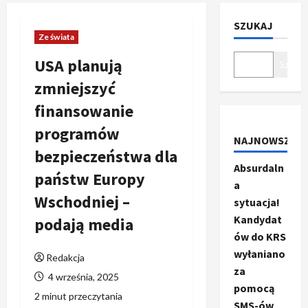
SZUKAJ
Ze świata
USA planują
Szukaj
zmniejszyć
finansowanie
programów
NAJNOWSZE
bezpieczeństwa dla
Absurdaln
państw Europy
a
Wschodniej –
sytuacja!
Kandydat
podają media
ów do KRS
wyłaniano
Redakcja
za
4 września, 2025
pomocą
2 minut przeczytania
SMS-ów