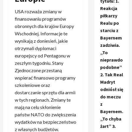
tytułu: 1.
Reakcja
USA rozważa zmiany w
piłkarzy
finansowaniu programów
Realu po
obronnych dla krajów Europy
starciu z
Wschodniej. Informacje te
Bayernem
wynikają z doniesień, jakie
zadziwia.
otrzymali dyplomaci
„To
europejscy od Pentagonu w
nieprawdo
zeszłym tygodniu. Stany
podobne”
Zjednoczone przestaną
2. Tak Real
wspierać finansowo programy
Madryt
szkoleniowe oraz
odniósł się
dostarczanie sprzętu dla armii
do meczu
w tych regionach. Zmiany te
z
mają na celu skłonienie
Bayernem.
państw NATO do zwiększenia
„To chyba
wydatków na bezpieczeństwo
żart” 3.
z własnych budżetów.