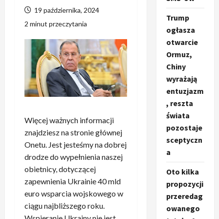
19 października, 2024
Trump
2 minut przeczytania
ogłasza
otwarcie
Ormuz,
Chiny
wyrażają
entuzjazm
, reszta
świata
Więcej ważnych informacji
pozostaje
znajdziesz na stronie głównej
sceptyczn
Onetu. Jest jesteśmy na dobrej
a
drodze do wypełnienia naszej
obietnicy, dotyczącej
Oto kilka
zapewnienia Ukrainie 40 mld
propozycji
euro wsparcia wojskowego w
przeredag
ciągu najbliższego roku.
owanego
Wspieranie Ukrainy nie jest