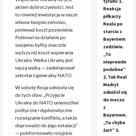
tytułu: 1.
aktem dobroczynności. Jest
Reakcja
to również inwestycja w nasze
piłkarzy
własne bezpieczeństwo,
Realu po
ponieważ koszt pozwolenia
starciu z
Putinowi na działanie po
Bayernem
swojemu byłby znacznie
zadziwia.
wyższy niż koszt wspierania
„To
Ukrainy. Walka Ukrainy jest
nieprawdo
naszą walką — zadeklarował
podobne”
sekretarz generalny NATO.
2. Tak Real
Madryt
W sobotę Rosja odniosła się
odniósł się
do tych słów. „Przyjęcie
do meczu
Ukrainy do NATO uniemożliwi
z
polityczne i dyplomatyczne
Bayernem.
rozwiązanie konfliktu, a także
„To chyba
doprowadzi do jego eskalacji”
żart” 3.
— poinformowało rosyjskie