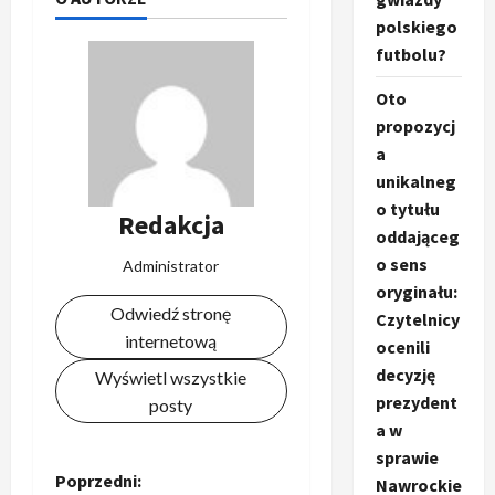
polskiego
futbolu?
Oto
propozycj
a
unikalneg
o tytułu
Redakcja
oddająceg
o sens
Administrator
oryginału:
Odwiedź stronę
Czytelnicy
internetową
ocenili
decyzję
Wyświetl wszystkie
prezydent
posty
a w
sprawie
Z
Poprzedni:
Nawrockie