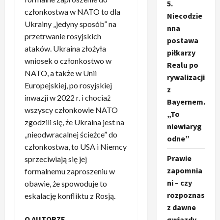
5.
członkostwa w NATO to dla
Niecodzie
Ukrainy „jedyny sposób” na
nna
przetrwanie rosyjskich
postawa
ataków. Ukraina złożyła
piłkarzy
wniosek o członkostwo w
Realu po
NATO, a także w Unii
rywalizacji
Europejskiej, po rosyjskiej
z
inwazji w 2022 r. i chociaż
Bayernem.
wszyscy członkowie NATO
„To
zgodzili się, że Ukraina jest na
niewiaryg
„nieodwracalnej ścieżce” do
odne”
członkostwa, to USA i Niemcy
Prawie
sprzeciwiają się jej
zapomnia
formalnemu zaproszeniu w
ni – czy
obawie, że spowoduje to
rozpoznas
eskalację konfliktu z Rosją.
z dawne
O AUTORZE
gwiazdy