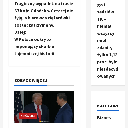
Tragiczny wypadek na trasie
go i
o
S7 koło Gdańska. Czterej nie
sędziów
żyją, a kierowca ciężarówki
TK –
b
został zatrzymany.
niemal
a
Dalej:
wszyscy
W Polsce odkryto
mieli
c
imponujący skarb o
zdanie,
tajemniczej historii
tylko 1,13
z
proc. było
w
niezdecyd
owanych
p
ZOBACZ WIĘCEJ
i
s
KATEGORIE
y
Ze świata
Biznes
Ze świata
T