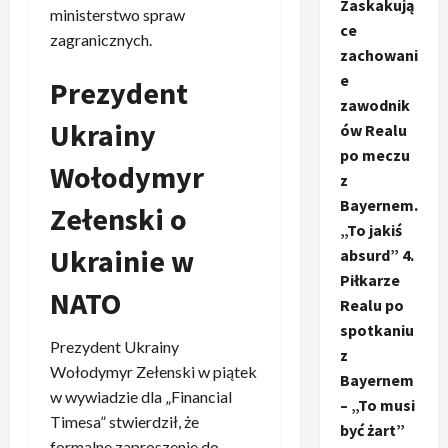
Zaskakują
ministerstwo spraw
ce
zagranicznych.
zachowani
e
Prezydent
zawodnik
Ukrainy
ów Realu
po meczu
Wołodymyr
z
Bayernem.
Zełenski o
„To jakiś
Ukrainie w
absurd” 4.
Piłkarze
NATO
Realu po
spotkaniu
Prezydent Ukrainy
z
Wołodymyr Zełenski w piątek
Bayernem
w wywiadzie dla „Financial
– „To musi
Timesa” stwierdził, że
być żart”
formalne zaproszenie do