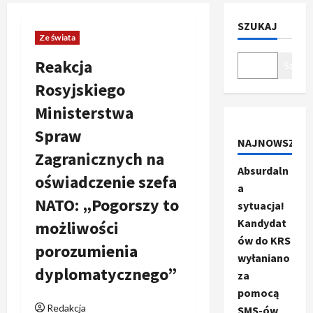
SZUKAJ
Ze świata
Reakcja
Szukaj
Rosyjskiego
Ministerstwa
Spraw
NAJNOWSZE
Zagranicznych na
Absurdaln
oświadczenie szefa
a
NATO: „Pogorszy to
sytuacja!
Kandydat
możliwości
ów do KRS
porozumienia
wyłaniano
dyplomatycznego”
za
pomocą
Redakcja
SMS-ów