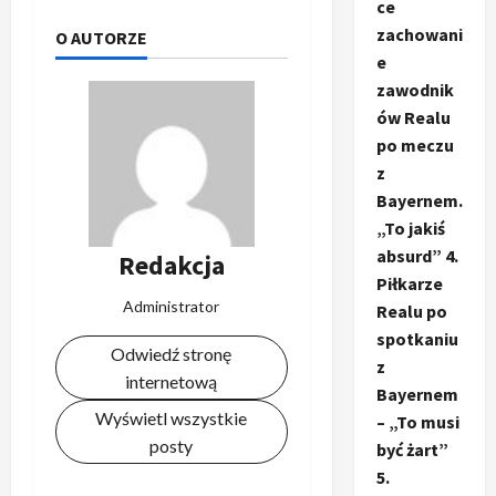
ce
zachowani
O AUTORZE
e
zawodnik
ów Realu
po meczu
z
Bayernem.
„To jakiś
absurd” 4.
Redakcja
Piłkarze
Administrator
Realu po
spotkaniu
Odwiedź stronę
z
internetową
Bayernem
Wyświetl wszystkie
– „To musi
posty
być żart”
5.