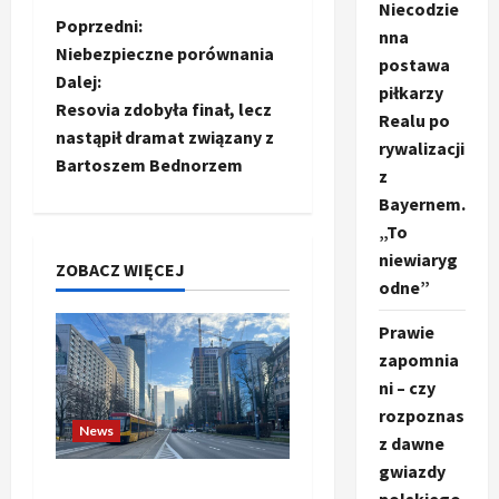
Niecodzie
Z
Poprzedni:
nna
Niebezpieczne porównania
postawa
o
Dalej:
piłkarzy
Resovia zdobyła finał, lecz
b
Realu po
nastąpił dramat związany z
rywalizacji
a
Bartoszem Bednorzem
z
Bayernem.
c
„To
z
niewiaryg
ZOBACZ WIĘCEJ
odne”
w
Prawie
p
zapomnia
ni – czy
i
rozpoznas
News
z dawne
s
gwiazdy
Banki budzą się do gry.