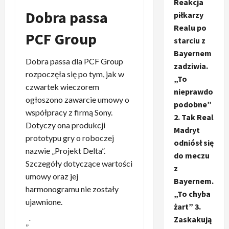
Reakcja
Dobra passa
piłkarzy
Realu po
PCF Group
starciu z
Bayernem
Dobra passa dla PCF Group
zadziwia.
rozpoczęła się po tym, jak w
„To
czwartek wieczorem
nieprawdo
ogłoszono zawarcie umowy o
podobne”
współpracy z firmą Sony.
2. Tak Real
Dotyczy ona produkcji
Madryt
prototypu gry o roboczej
odniósł się
nazwie „Projekt Delta”.
do meczu
Szczegóły dotyczące wartości
z
umowy oraz jej
Bayernem.
harmonogramu nie zostały
„To chyba
ujawnione.
żart” 3.
Zaskakują
„`