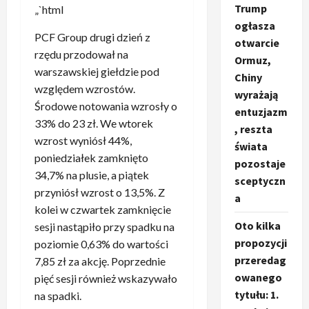
Trump
„`html
ogłasza
PCF Group drugi dzień z
otwarcie
rzędu przodował na
Ormuz,
warszawskiej giełdzie pod
Chiny
względem wzrostów.
wyrażają
Środowe notowania wzrosły o
entuzjazm
33% do 23 zł. We wtorek
, reszta
wzrost wyniósł 44%,
świata
poniedziałek zamknięto
pozostaje
34,7% na plusie, a piątek
sceptyczn
przyniósł wzrost o 13,5%. Z
a
kolei w czwartek zamknięcie
Oto kilka
sesji nastąpiło przy spadku na
propozycji
poziomie 0,63% do wartości
przeredag
7,85 zł za akcję. Poprzednie
owanego
pięć sesji również wskazywało
tytułu: 1.
na spadki.