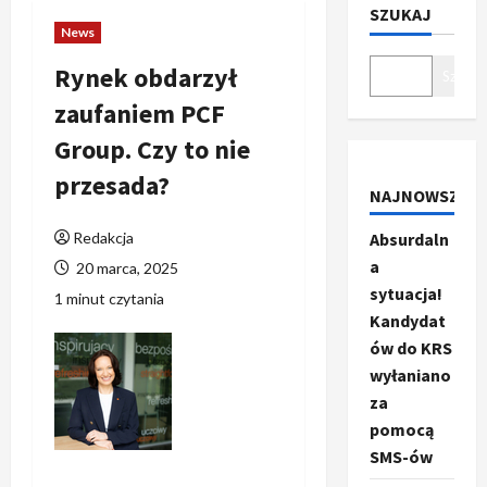
SZUKAJ
News
Rynek obdarzył
Szukaj
zaufaniem PCF
Group. Czy to nie
przesada?
NAJNOWSZE
Redakcja
Absurdaln
a
20 marca, 2025
sytuacja!
1 minut czytania
Kandydat
ów do KRS
wyłaniano
za
pomocą
SMS-ów