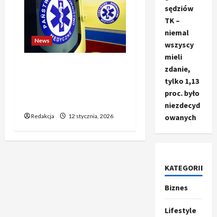
sędziów
TK –
niemal
News
wszyscy
mieli
Dramatyczne wydarzenia
zdanie,
na weselu w Tarnobrzegu
tylko 1,13
– 56-latek stracił życie
proc. było
podczas uroczystości
niezdecyd
Redakcja
12 stycznia, 2026
owanych
KATEGORIE
Biznes
Ze świata
T
r
Lifestyle