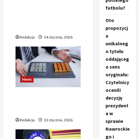
y
polskiego
Czy przedsiębiorstwa
futbolu?
mogą już liczyć na
wsparcie dla swoich
Oto
ambitnych planów?
propozycj
a
Redakcja
14 stycznia, 2026
unikalneg
o tytułu
oddająceg
o sens
oryginału:
News
Czytelnicy
ocenili
Złoto i srebro biją rekordy
decyzję
— poniedziałkowy wzrost
prezydent
pcha notowania w górę
a w
Redakcja
13 stycznia, 2026
sprawie
Nawrockie
go i