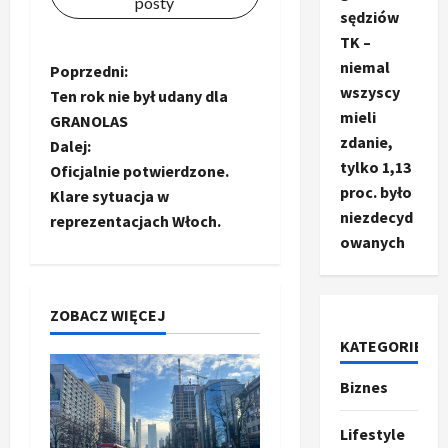
posty
sędziów
TK –
niemal
Z
Poprzedni:
wszyscy
Ten rok nie był udany dla
o
mieli
GRANOLAS
zdanie,
Dalej:
b
tylko 1,13
Oficjalnie potwierdzone.
proc. było
a
Klare sytuacja w
niezdecyd
reprezentacjach Włoch.
c
owanych
z
ZOBACZ WIĘCEJ
w
KATEGORIE
p
Biznes
Ze świata
i
T
r
Lifestyle