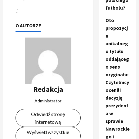
polskiego
futbolu?
„`
Oto
O AUTORZE
propozycj
a
unikalneg
o tytułu
oddająceg
o sens
oryginału:
Czytelnicy
Redakcja
ocenili
decyzję
Administrator
prezydent
a w
Odwiedź stronę
sprawie
internetową
Nawrockie
Wyświetl wszystkie
go i