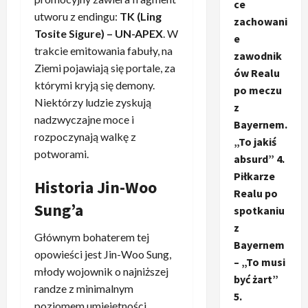
ce
utworu z endingu:
TK (Ling
zachowani
Tosite Sigure) – UN-APEX
. W
e
trakcie emitowania fabuły, na
zawodnik
Ziemi pojawiają się portale, za
ów Realu
którymi kryją się demony.
po meczu
Niektórzy ludzie zyskują
z
nadzwyczajne moce i
Bayernem.
rozpoczynają walkę z
„To jakiś
potworami.
absurd” 4.
Piłkarze
Historia Jin-Woo
Realu po
Sung’a
spotkaniu
z
Głównym bohaterem tej
Bayernem
opowieści jest Jin-Woo Sung,
– „To musi
młody wojownik o najniższej
być żart”
randze z minimalnym
5.
poziomem umiejętności.