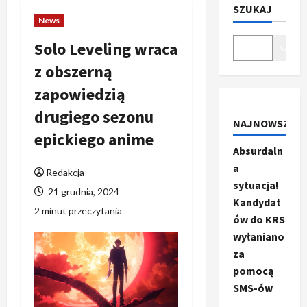
SZUKAJ
News
Solo Leveling wraca
Szukaj
z obszerną
zapowiedzią
drugiego sezonu
NAJNOWSZE
epickiego anime
Absurdaln
a
Redakcja
sytuacja!
21 grudnia, 2024
Kandydat
2 minut przeczytania
ów do KRS
wyłaniano
za
pomocą
SMS-ów