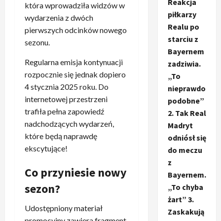
Reakcja
która wprowadziła widzów w
piłkarzy
wydarzenia z dwóch
Realu po
pierwszych odcinków nowego
starciu z
sezonu.
Bayernem
Regularna emisja kontynuacji
zadziwia.
rozpocznie się jednak dopiero
„To
4 stycznia 2025 roku. Do
nieprawdo
internetowej przestrzeni
podobne”
trafiła pełna zapowiedź
2. Tak Real
nadchodzących wydarzeń,
Madryt
które będą naprawdę
odniósł się
ekscytujące!
do meczu
z
Co przyniesie nowy
Bayernem.
sezon?
„To chyba
żart” 3.
Udostępniony materiał
Zaskakują
promocyjny zawiera fragment