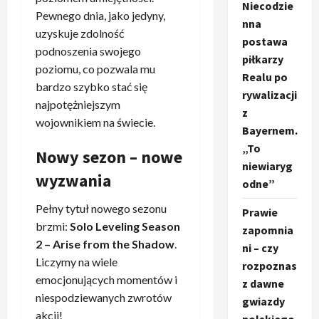
Niecodzie
Pewnego dnia, jako jedyny,
nna
uzyskuje zdolność
postawa
podnoszenia swojego
piłkarzy
poziomu, co pozwala mu
Realu po
bardzo szybko stać się
rywalizacji
najpotężniejszym
z
wojownikiem na świecie.
Bayernem.
„To
Nowy sezon – nowe
niewiaryg
wyzwania
odne”
Pełny tytuł nowego sezonu
Prawie
brzmi:
Solo Leveling Season
zapomnia
2 – Arise from the Shadow
.
ni – czy
Liczymy na wiele
rozpoznas
emocjonujących momentów i
z dawne
niespodziewanych zwrotów
gwiazdy
akcji!