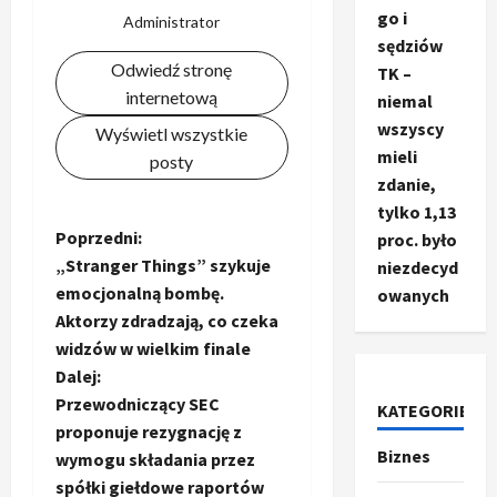
go i
Administrator
sędziów
Odwiedź stronę
TK –
internetową
niemal
wszyscy
Wyświetl wszystkie
mieli
posty
zdanie,
tylko 1,13
Z
Poprzedni:
proc. było
„Stranger Things” szykuje
niezdecyd
o
emocjonalną bombę.
owanych
Aktorzy zdradzają, co czeka
b
widzów w wielkim finale
a
Dalej:
Przewodniczący SEC
KATEGORIE
c
proponuje rezygnację z
Biznes
Ze świata
wymogu składania przez
z
T
spółki giełdowe raportów