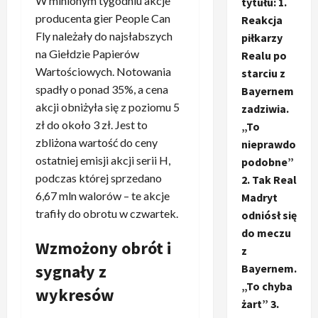
W minionym tygodniu akcje
tytułu: 1.
producenta gier People Can
Reakcja
Fly należały do najsłabszych
piłkarzy
na Giełdzie Papierów
Realu po
Wartościowych. Notowania
starciu z
spadły o ponad 35%, a cena
Bayernem
akcji obniżyła się z poziomu 5
zadziwia.
zł do około 3 zł. Jest to
„To
zbliżona wartość do ceny
nieprawdo
ostatniej emisji akcji serii H,
podobne”
podczas której sprzedano
2. Tak Real
6,67 mln walorów – te akcje
Madryt
trafiły do obrotu w czwartek.
odniósł się
do meczu
Wzmożony obrót i
z
sygnały z
Bayernem.
„To chyba
wykresów
żart” 3.