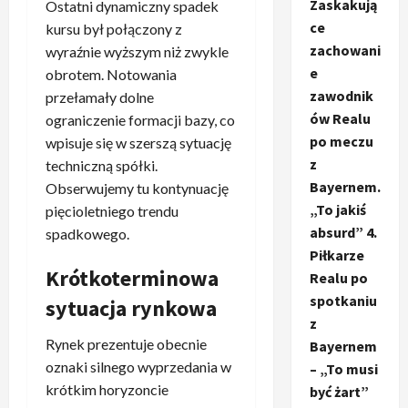
Zaskakują
Ostatni dynamiczny spadek
ce
kursu był połączony z
zachowani
wyraźnie wyższym niż zwykle
e
obrotem. Notowania
zawodnik
przełamały dolne
ów Realu
ograniczenie formacji bazy, co
po meczu
wpisuje się w szerszą sytuację
z
techniczną spółki.
Bayernem.
Obserwujemy tu kontynuację
„To jakiś
pięcioletniego trendu
absurd” 4.
spadkowego.
Piłkarze
Krótkoterminowa
Realu po
spotkaniu
sytuacja rynkowa
z
Rynek prezentuje obecnie
Bayernem
oznaki silnego wyprzedania w
– „To musi
krótkim horyzoncie
być żart”