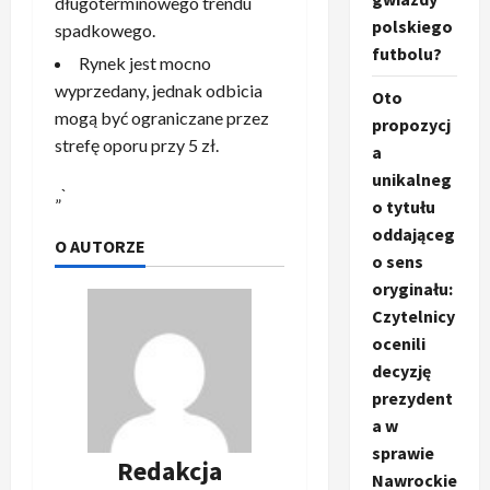
długoterminowego trendu
polskiego
spadkowego.
futbolu?
Rynek jest mocno
wyprzedany, jednak odbicia
Oto
mogą być ograniczane przez
propozycj
strefę oporu przy 5 zł.
a
unikalneg
„`
o tytułu
oddająceg
O AUTORZE
o sens
oryginału:
Czytelnicy
ocenili
decyzję
prezydent
a w
sprawie
Redakcja
Nawrockie