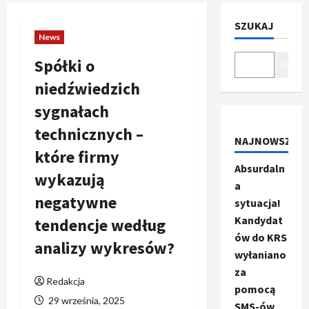
SZUKAJ
News
Spółki o
Szukaj
niedźwiedzich
sygnałach
technicznych –
NAJNOWSZE
które firmy
Absurdaln
wykazują
a
negatywne
sytuacja!
Kandydat
tendencje według
ów do KRS
analizy wykresów?
wyłaniano
za
Redakcja
pomocą
29 września, 2025
SMS-ów