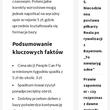
czasowym. Potencjalne
5.
korekty wzrostowe mogą
Niecodzie
jednak napotkać na wyraźny
nna
opór w rejonie 5 zł, gdzie
postawa
uprzednio kształtowała się
piłkarzy
formacja bazy.
Realu po
rywalizacji
Podsumowanie
z
kluczowych faktów
Bayernem.
„To
niewiaryg
Cena akcji People Can Fly
odne”
w minionym tygodniu spadła z
5 zł do okolic 3 zł.
Prawie
Spadkom towarzyszył
zapomnia
ponadprzeciętny obrót.
ni – czy
rozpoznas
Dobitny przełom dołem z
z dawne
bazy potwierdza kontynuację
gwiazdy