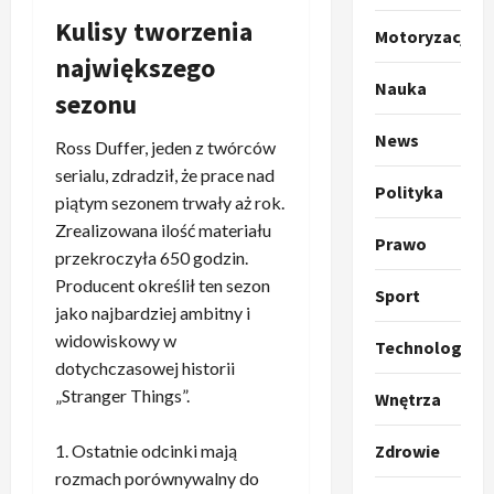
O
g
Kulisy tworzenia
Motoryzacja
t
ł
największego
o
a
Nauka
k
s
3
sezonu
i
z
l
Sport
a
News
Ross Duffer, jeden z twórców
P
k
o
serialu, zdradził, że prace nad
r
a
t
Polityka
piątym sezonem trwały aż rok.
a
p
w
Zrealizowana ilość materiału
w
r
4
a
Prawo
i
przekroczyła 650 godzin.
o
r
e
Polityka
p
c
Producent określił ten sezon
Sport
O
z
o
i
jako najbardziej ambitny i
t
a
z
e
widowiskowy w
Technologia
o
p
y
O
dotychczasowej historii
p
o
5
c
r
„Stranger Things”.
Wnętrza
r
m
j
m
o
Polityka
n
i
u
A
p
i
Ostatnie odcinki mają
Zdrowie
p
z
b
o
a
r
rozmach porównywalny do
,