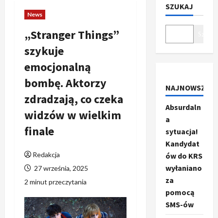
SZUKAJ
News
„Stranger Things”
Szukaj
szykuje
emocjonalną
bombę. Aktorzy
NAJNOWSZE
zdradzają, co czeka
Absurdaln
widzów w wielkim
a
finale
sytuacja!
Kandydat
Redakcja
ów do KRS
wyłaniano
27 września, 2025
za
2 minut przeczytania
pomocą
SMS-ów