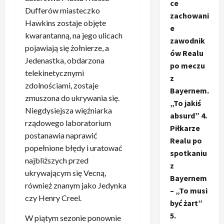
ce
Dufferów miasteczko
zachowani
Hawkins zostaje objęte
e
kwarantanną, na jego ulicach
zawodnik
pojawiają się żołnierze, a
ów Realu
Jedenastka, obdarzona
po meczu
telekinetycznymi
z
zdolnościami, zostaje
Bayernem.
zmuszona do ukrywania się.
„To jakiś
Niegdysiejsza więźniarka
absurd” 4.
rządowego laboratorium
Piłkarze
postanawia naprawić
Realu po
popełnione błędy i uratować
spotkaniu
najbliższych przed
z
ukrywającym się Vecną,
Bayernem
również znanym jako Jedynka
– „To musi
czy Henry Creel.
być żart”
5.
W piątym sezonie ponownie