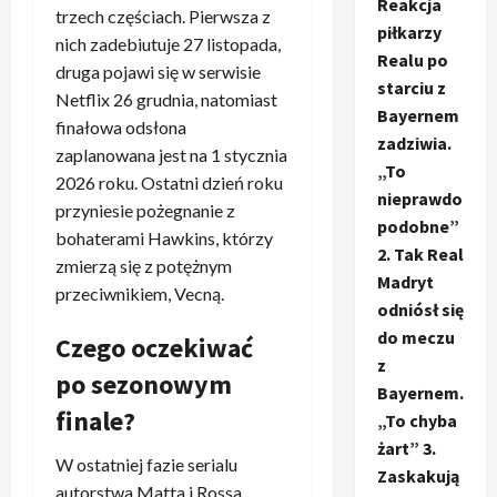
Reakcja
trzech częściach. Pierwsza z
piłkarzy
nich zadebiutuje 27 listopada,
Realu po
druga pojawi się w serwisie
starciu z
Netflix 26 grudnia, natomiast
Bayernem
finałowa odsłona
zadziwia.
zaplanowana jest na 1 stycznia
„To
2026 roku. Ostatni dzień roku
nieprawdo
przyniesie pożegnanie z
podobne”
bohaterami Hawkins, którzy
2. Tak Real
zmierzą się z potężnym
Madryt
przeciwnikiem, Vecną.
odniósł się
do meczu
Czego oczekiwać
z
po sezonowym
Bayernem.
finale?
„To chyba
żart” 3.
W ostatniej fazie serialu
Zaskakują
autorstwa Matta i Rossa