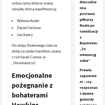
Niecodzie
zobaczymy dobrze znaną
nna
obsadę, którą współtworzą:
postawa
piłkarzy
Winona Ryder
Realu po
David Harbour
rywalizacji
Joe Keery
z
Bayernem.
Do ekipy finałowego starcia
„To
dołącza Linda Hamilton, znana
niewiaryg
z roli Sarah Connor w
odne”
„Terminatorze”.
Prawie
Emocjonalne
zapomnia
ni – czy
pożegnanie z
rozpoznas
bohaterami
z dawne
gwiazdy
Hawkins