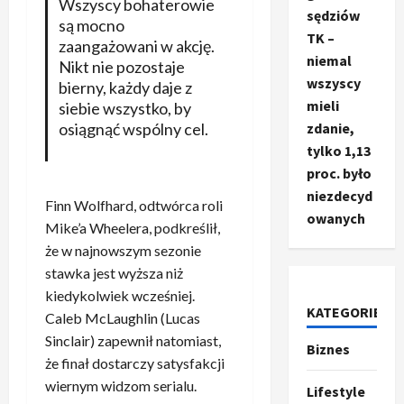
Wszyscy bohaterowie
sędziów
są mocno
TK –
zaangażowani w akcję.
niemal
Nikt nie pozostaje
wszyscy
bierny, każdy daje z
mieli
siebie wszystko, by
osiągnąć wspólny cel.
zdanie,
tylko 1,13
proc. było
niezdecyd
Finn Wolfhard, odtwórca roli
owanych
Mike’a Wheelera, podkreślił,
że w najnowszym sezonie
stawka jest wyższa niż
Ze świata
kiedykolwiek wcześniej.
T
KATEGORIE
Caleb McLaughlin (Lucas
r
u
Sinclair) zapewnił natomiast,
Biznes
m
2
że finał dostarczy satysfakcji
p
wiernym widzom serialu.
Lifestyle
o
Sport