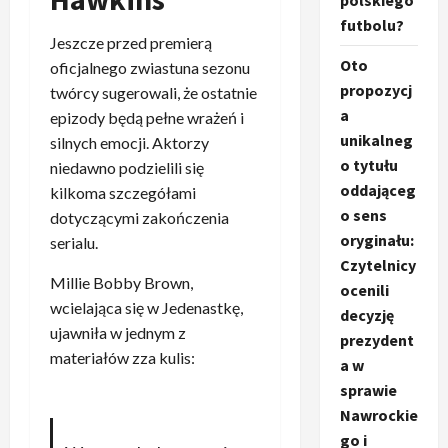
polskiego
futbolu?
Jeszcze przed premierą
Oto
oficjalnego zwiastuna sezonu
propozycj
twórcy sugerowali, że ostatnie
a
epizody będą pełne wrażeń i
unikalneg
silnych emocji. Aktorzy
o tytułu
niedawno podzielili się
oddająceg
kilkoma szczegółami
o sens
dotyczącymi zakończenia
oryginału:
serialu.
Czytelnicy
Millie Bobby Brown,
ocenili
wcielająca się w Jedenastkę,
decyzję
ujawniła w jednym z
prezydent
materiałów zza kulis:
a w
sprawie
Nawrockie
go i