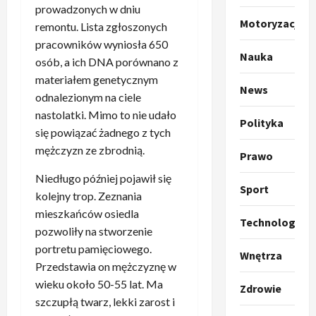
o
prowadzonych w dniu
O
g
Motoryzacja
remontu. Lista zgłoszonych
t
ł
pracowników wyniosła 650
o
a
Nauka
osób, a ich DNA porównano z
k
s
3
i
z
materiałem genetycznym
News
l
Sport
a
odnalezionym na ciele
P
k
o
nastolatki. Mimo to nie udało
Polityka
r
a
t
się powiązać żadnego z tych
a
p
w
mężczyzn ze zbrodnią.
w
r
Prawo
4
a
i
o
r
Niedługo później pojawił się
e
Polityka
p
c
Sport
kolejny trop. Zeznania
O
z
o
i
mieszkańców osiedla
t
a
z
e
Technologia
o
pozwoliły na stworzenie
p
y
O
p
o
5
c
portretu pamięciowego.
r
Wnętrza
r
m
j
m
Przedstawia on mężczyznę w
o
Polityka
n
i
u
wieku około 50-55 lat. Ma
Zdrowie
A
p
i
p
z
szczupłą twarz, lekki zarost i
b
o
a
r
,