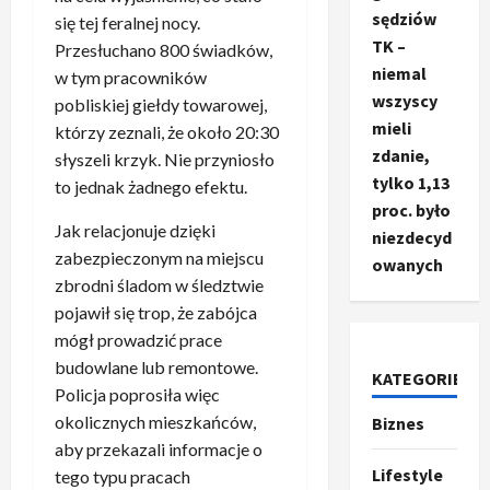
sędziów
się tej feralnej nocy.
TK –
Przesłuchano 800 świadków,
niemal
w tym pracowników
wszyscy
pobliskiej giełdy towarowej,
mieli
którzy zeznali, że około 20:30
zdanie,
słyszeli krzyk. Nie przyniosło
tylko 1,13
to jednak żadnego efektu.
proc. było
Jak relacjonuje dzięki
niezdecyd
zabezpieczonym na miejscu
owanych
zbrodni śladom w śledztwie
pojawił się trop, że zabójca
mógł prowadzić prace
Ze świata
budowlane lub remontowe.
T
KATEGORIE
Policja poprosiła więc
r
u
okolicznych mieszkańców,
Biznes
m
2
aby przekazali informacje o
p
Lifestyle
tego typu pracach
Sport