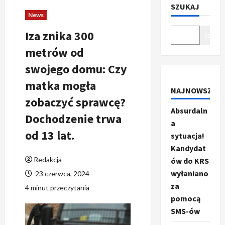
SZUKAJ
News
Iza znika 300
Szukaj
metrów od
swojego domu: Czy
matka mogła
NAJNOWSZE
zobaczyć sprawcę?
Absurdaln
Dochodzenie trwa
a
od 13 lat.
sytuacja!
Kandydat
Redakcja
ów do KRS
wyłaniano
23 czerwca, 2024
za
4 minut przeczytania
pomocą
SMS-ów