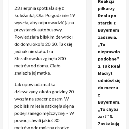
Reakcja
23 sierpnia spotkała się z
piłkarzy
koleżanką, Ola. Po godzinie 19
Realu po
wyszła, aby odprowadzić ją na
starciu z
przystanek autobusowy.
Bayernem
Powiedziała bliskim, że wróci
zadziwia.
do domu około 20:30. Tak się
„To
jednak nie stało. Iza
nieprawdo
Strzałkowska zginęła 300
podobne”
metrów od domu. Ciało
2. Tak Real
znalazła jej matka.
Madryt
odniósł się
Jak opowiada matka
do meczu
dziewczyny, około godziny 20
z
wyszła na spacer z psem. W
Bayernem.
pobliskim lesie natknęła się na
„To chyba
podejrzanego mężczyznę. – W
żart” 3.
pewnej chwili jakieś 30
Zaskakują
metrów ode mnie na drodze