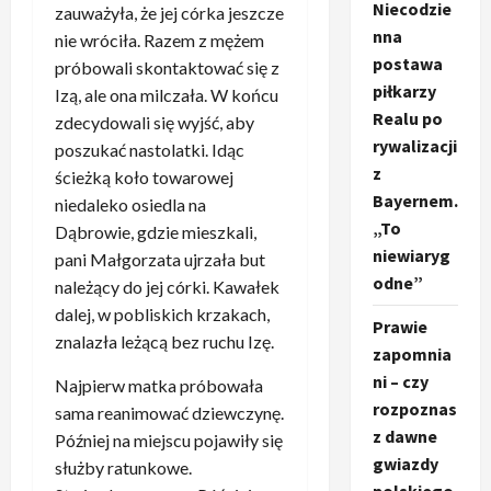
Niecodzie
zauważyła, że jej córka jeszcze
nna
nie wróciła. Razem z mężem
postawa
próbowali skontaktować się z
piłkarzy
Izą, ale ona milczała. W końcu
Realu po
zdecydowali się wyjść, aby
rywalizacji
poszukać nastolatki. Idąc
z
ścieżką koło towarowej
Bayernem.
niedaleko osiedla na
„To
Dąbrowie, gdzie mieszkali,
niewiaryg
pani Małgorzata ujrzała but
odne”
należący do jej córki. Kawałek
dalej, w pobliskich krzakach,
Prawie
znalazła leżącą bez ruchu Izę.
zapomnia
ni – czy
Najpierw matka próbowała
rozpoznas
sama reanimować dziewczynę.
z dawne
Później na miejscu pojawiły się
gwiazdy
służby ratunkowe.