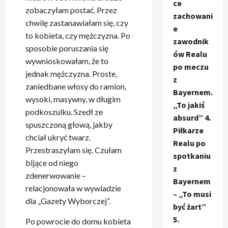
ce
zobaczyłam postać. Przez
zachowani
chwilę zastanawiałam się, czy
e
to kobieta, czy mężczyzna. Po
zawodnik
sposobie poruszania się
ów Realu
wywnioskowałam, że to
po meczu
jednak mężczyzna. Proste,
z
zaniedbane włosy do ramion,
Bayernem.
wysoki, masywny, w długim
„To jakiś
podkoszulku. Szedł ze
absurd” 4.
spuszczoną głową, jakby
Piłkarze
chciał ukryć twarz.
Realu po
Przestraszyłam się. Czułam
spotkaniu
bijące od niego
z
zdenerwowanie –
Bayernem
relacjonowała w wywiadzie
– „To musi
dla „Gazety Wyborczej”.
być żart”
5.
Po powrocie do domu kobieta