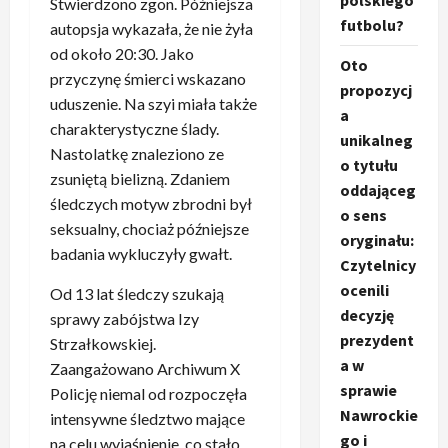
polskiego
Stwierdzono zgon. Późniejsza
futbolu?
autopsja wykazała, że nie żyła
od około 20:30. Jako
Oto
przyczynę śmierci wskazano
propozycj
uduszenie. Na szyi miała także
a
charakterystyczne ślady.
unikalneg
Nastolatkę znaleziono ze
o tytułu
zsuniętą bielizną. Zdaniem
oddająceg
śledczych motyw zbrodni był
o sens
seksualny, chociaż późniejsze
oryginału:
badania wykluczyły gwałt.
Czytelnicy
ocenili
Od 13 lat śledczy szukają
decyzję
sprawy zabójstwa Izy
prezydent
Strzałkowskiej.
a w
Zaangażowano Archiwum X
sprawie
Policję niemal od rozpoczęła
Nawrockie
intensywne śledztwo mające
go i
na celu wyjaśnienie, co stało