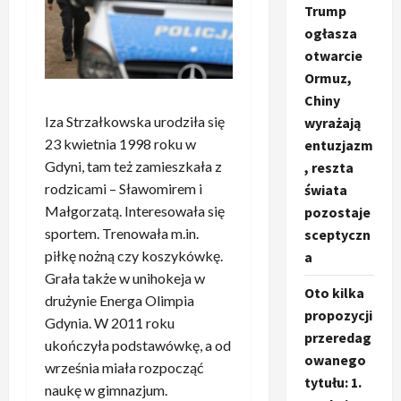
Trump
ogłasza
otwarcie
Ormuz,
Chiny
Iza Strzałkowska urodziła się
wyrażają
23 kwietnia 1998 roku w
entuzjazm
Gdyni, tam też zamieszkała z
, reszta
rodzicami – Sławomirem i
świata
Małgorzatą. Interesowała się
pozostaje
sportem. Trenowała m.in.
sceptyczn
piłkę nożną czy koszykówkę.
a
Grała także w unihokeja w
Oto kilka
drużynie Energa Olimpia
propozycji
Gdynia. W 2011 roku
przeredag
ukończyła podstawówkę, a od
owanego
września miała rozpocząć
tytułu: 1.
naukę w gimnazjum.