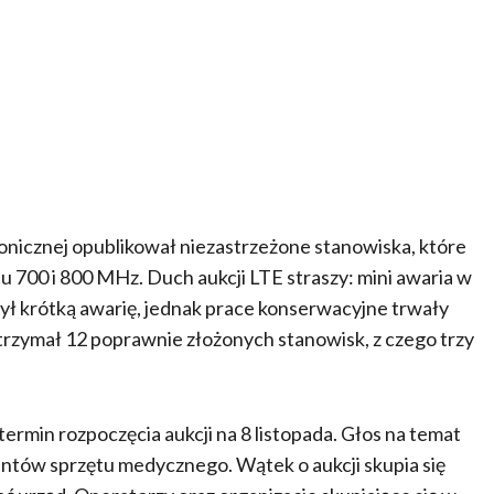
onicznej opublikował niezastrzeżone stanowiska, które
su 700 i 800 MHz. Duch aukcji LTE straszy: mini awaria w
zył krótką awarię, jednak prace konserwacyjne trwały
otrzymał 12 poprawnie złożonych stanowisk, z czego trzy
ermin rozpoczęcia aukcji na 8 listopada. Głos na temat
centów sprzętu medycznego. Wątek o aukcji skupia się