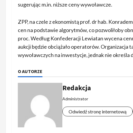
sugerując m.in. niższe ceny wywoławcze.
ZPP, na czele z ekonomistą prof. dr hab. Konrade
cen na podstawie algorytmów, co pozwoliłoby obn
proc. Według Konfederacji Lewiatan wycena cenny
aukcji będzie obciążało operatorów. Organizacja 
wywoławczych na inwestycje, jednak nie określa do
O AUTORZE
Redakcja
Administrator
Odwiedź stronę internetową