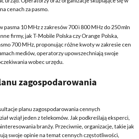
 urząd. Operatorzy oraz organizacje skupiające się w
 na cenach za pasmo.
ów pasma 10 MHz z zakresów 700 i 800 MHz do 250 mln
 Inne firmy, jak T-Mobile Polska czy Orange Polska,
pasmo 700 MHz, proponując różne kwoty w zakresie cen
 łamach mediów, operatorzy upowszechniają swoje
 oczekiwania wobec urzędu.
 planu zagospodarowania
nsultacje planu zagospodarowania cennych
ział wziął jeden z telekomów. Jak podkreślają eksperci,
ainteresowania branży. Przeciwnie, organizacje, takie jak
ją swoje opinie na temat cennych częstotliwości,