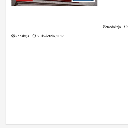
Trump ogł
Chiny wyra
Absurdalna sytuacja! Kandydatów
świata poz
do KRS wyłaniano za pomocą SMS-
Redakcja
ów
Redakcja
20 kwietnia, 2026