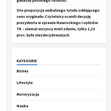
gwiazdy polskiego futbolu?
Oto propozycja unikalnego tytułu oddającego
sens oryginału: Czytelnicy ocenili decyzję
prezydenta w sprawie Nawrockiego i sędziów
TK – niemal wszyscy mieli zdanie, tylko 1,13
proc. było niezdecydowanych
KATEGORIE
Biznes
Ze świata
Trump ogłasza otwarcie
Ormuz, Chiny wyrażają
Lifestyle
entuzjazm, reszta świata
pozostaje sceptyczna
2
Motoryzacja
16 kwietnia, 2026
Sport
Nauka
Oto kilka propozycji