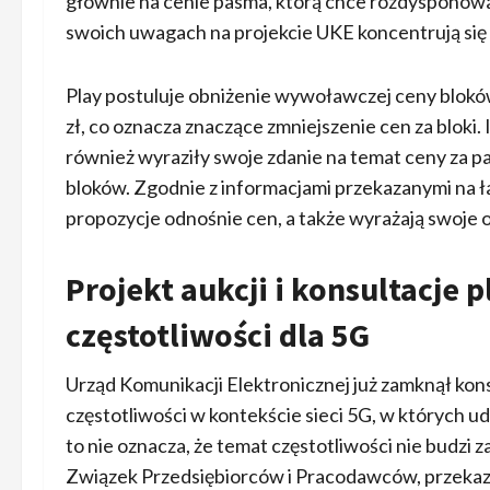
głównie na cenie pasma, którą chce rozdysponować
swoich uwagach na projekcie UKE koncentrują się
Play postuluje obniżenie wywoławczej ceny blok
zł, co oznacza znaczące zmniejszenie cen za bloki.
również wyraziły swoje zdanie na temat ceny za 
bloków. Zgodnie z informacjami przekazanymi na
propozycje odnośnie cen, a także wyrażają swoje
Projekt aukcji i konsultacje
częstotliwości dla 5G
Urząd Komunikacji Elektronicznej już zamknął ko
częstotliwości w kontekście sieci 5G, w których ud
to nie oznacza, że temat częstotliwości nie budzi z
Związek Przedsiębiorców i Pracodawców, przekazu