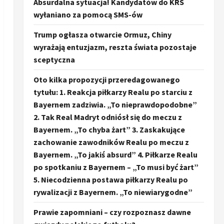
Absurdalna sytuacja! Kandydatów do KRS
wyłaniano za pomocą SMS-ów
Trump ogłasza otwarcie Ormuz, Chiny
wyrażają entuzjazm, reszta świata pozostaje
sceptyczna
Oto kilka propozycji przeredagowanego
tytułu: 1. Reakcja piłkarzy Realu po starciu z
Bayernem zadziwia. „To nieprawdopodobne”
2. Tak Real Madryt odniósł się do meczu z
Bayernem. „To chyba żart” 3. Zaskakujące
zachowanie zawodników Realu po meczu z
Bayernem. „To jakiś absurd” 4. Piłkarze Realu
po spotkaniu z Bayernem – „To musi być żart”
5. Niecodzienna postawa piłkarzy Realu po
rywalizacji z Bayernem. „To niewiarygodne”
Prawie zapomniani – czy rozpoznasz dawne