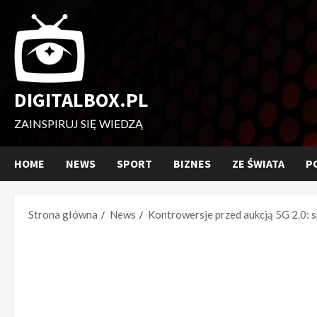
Przejdź
do
treści
DIGITALBOX.PL
ZAINSPIRUJ SIĘ WIEDZĄ
HOME
NEWS
SPORT
BIZNES
ZE ŚWIATA
P
Strona główna
News
Kontrowersje przed aukcją 5G 2.0: 