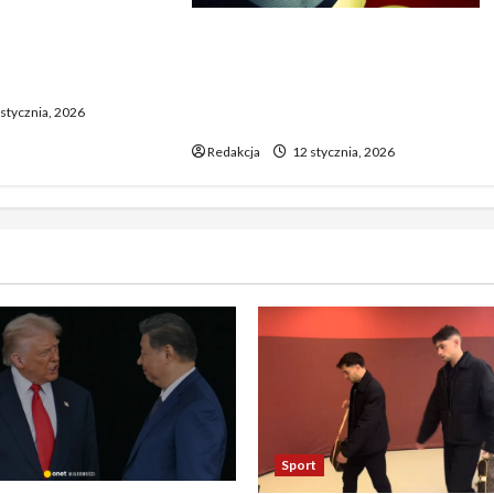
o biją rekordy —
Dramatyczne wydarzenia na
wy wzrost pcha
weselu w Tarnobrzegu – 56-
 górę
latek stracił życie podczas
stycznia, 2026
uroczystości
Redakcja
12 stycznia, 2026
Sport