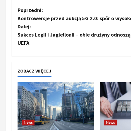
Z
Poprzedni:
Kontrowersje przed aukcją 5G 2.0: spór o wysok
o
Dalej:
b
Sukces Legii i Jagiellonii – obie drużyny odnos
UEFA
a
c
z
ZOBACZ WIĘCEJ
w
p
i
s
News
News